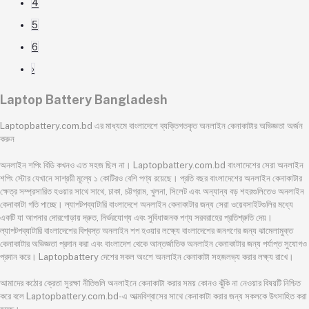
4
5
6
›
Laptop Battery Bangladesh
Laptopbattery.com.bd এর মাধ্যমে বাংলাদেশে ব্যক্তিগতকৃত অনলাইন কেনাকাটার অভিজ্ঞতা অর্জন
করুন
অনলাইন শপিং বিডি কখনও এত সহজ ছিল না। Laptopbattery.com.bd বাংলাদেশের সেরা অনলাইন
শপিং স্টোর যেখানে সাশ্রয়ী মূল্যে ১ কোটিরও বেশি পণ্য রয়েছে। প্রতি বছর বাংলাদেশের অনলাইন কেনাকাটার
ক্ষেত্র সম্প্রসারিত হওয়ার সাথে সাথে, ঢাকা, চট্টগ্রাম, খুলনা, সিলেট এবং অন্যান্য বড় শহরগুলিতেও অনলাইন
কেনাকাটা গতি পাচ্ছে। ল্যাপটপব্যাটারি বাংলাদেশে অনলাইন কেনাকাটার জন্য সেরা ওয়েবসাইটগুলির মধ্যে
একটি যা আপনার দোরগোড়ায় দ্রুত, নির্ভরযোগ্য এবং সুবিধাজনক পণ্য সরবরাহের প্রতিশ্রুতি দেয়।
ল্যাপটপব্যাটারি বাংলাদেশের বিশ্বস্ত অনলাইন শপ হওয়ার লক্ষ্যে বাংলাদেশের জনগণের জন্য ঝামেলামুক্ত
কেনাকাটার অভিজ্ঞতা প্রদান করা এবং বাংলাদেশ থেকে আন্তর্জাতিক অনলাইন কেনাকাটার জন্য পর্যাপ্ত সুযোগও
প্রদান করে। Laptopbattery দেশের সকল অংশে অনলাইন কেনাকাটা সহজলভ্য করার লক্ষ্য রাখে।
আমাদের কঠোর ক্রেতা সুরক্ষা নীতিগুলি অনলাইনে কেনাকাটা করার সময় কোনও ঝুঁকি না নেওয়ার বিষয়টি নিশ্চিত
করে বলে Laptopbattery.com.bd-এ আত্মবিশ্বাসের সাথে কেনাকাটা করার জন্য সকলকে উৎসাহিত করা