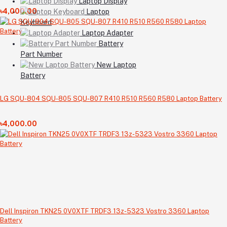
Laptop Display
Silver Edition 7T8CD TXD03 Laptop Battery
৳4,000.00
Laptop
Keyboard
Laptop Adapter
Battery
Part Number
New Laptop
Battery
LG SQU-804 SQU-805 SQU-807 R410 R510 R560 R580 Laptop Battery
৳4,000.00
Dell Inspiron TKN25 0V0XTF TRDF3 13z-5323 Vostro 3360 Laptop
Battery