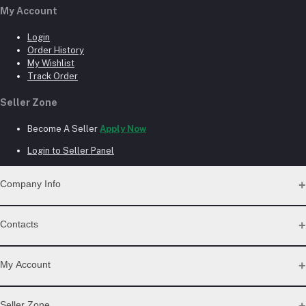
My Account
Login
Order History
My Wishlist
Track Order
Seller Zone
Become A Seller
Apply Now
Login to Seller Panel
Company Info
Why Buy From Us?
Contacts
Product Warranty
Privacy Policy
Address
Term of Use
My Account
Return Policy
134/3(1st Floor), West Agargaon, (GTCL), (60 Feet Road) Dhaka,
Shopping Guide
Sher-E-Bangla Nagar, 1207 Mohammadpur, Dhaka
Login
Next Day Delivery
Seller Zone