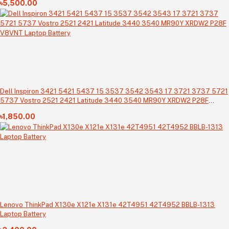
৳5,500.00
Dell Inspiron 3421 5421 5437 15 3537 3542 3543 17 3721 3737 5721
5737 Vostro 2521 2421 Latitude 3440 3540 MR90Y XRDW2 P28F
V8VNT Laptop Battery
৳1,850.00
Lenovo ThinkPad X130e X121e X131e 42T4951 42T4952 BBLB-1313
Laptop Battery