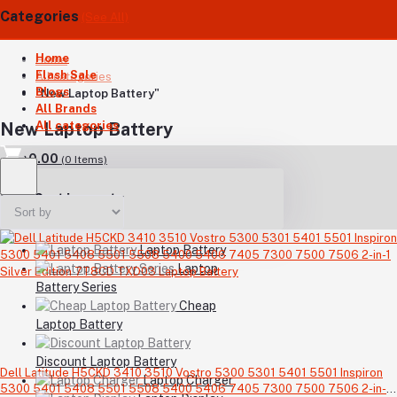
Categories
(See All)
Home
Home
Flash Sale
All categories
Blogs
"New Laptop Battery"
All Brands
All categories
New Laptop Battery
৳0.00
(
0
Items)
Your Cart is empty
Laptop Battery
Laptop
Battery Series
Cheap
Laptop Battery
Discount Laptop Battery
Dell Latitude H5CKD 3410 3510 Vostro 5300 5301 5401 5501 Inspiron
Laptop Charger
5300 5401 5408 5501 5508 5400 5406 7405 7300 7500 7506 2-in-1