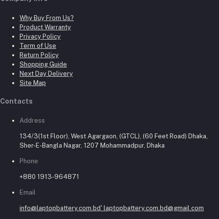
Why Buy From Us?
Product Warranty
Privacy Policy
Term of Use
Return Policy
Shopping Guide
Next Day Delivery
Site Map
Contacts
Address
134/3(1st Floor), West Agargaon, (GTCL), (60 Feet Road) Dhaka,
Sher-E-Bangla Nagar, 1207 Mohammadpur, Dhaka
Phone
+880 1913-964871
Email
info@laptopbattery.com.bd' laptopbattery.com.bd@gmail.com