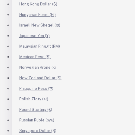
Hong Kong Dollar ($)
Hungarian Forint (Ft)
Israeli New Sheqel (₪)
Japanese Yen (¥)
Malaysian Ringgit (RM)
Mexican Peso ($)
Norwegian Krone (kr)
New Zealand Dollar ($)
Philippine Peso (₱)
Polish Zloty (zł)
Pound Sterling (£)
Russian Ruble (руб)
Singapore Dollar ($)