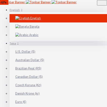
-6%
-13%
-11%
-12%
English
English
Bangla
Arabic
Taka
U.S. Dollar ($)
Australian Dollar ($)
Brazilian Real (R$)
Canadian Dollar ($)
Czech Koruna (Kč)
Danish Krone (kr)
Euro (€)