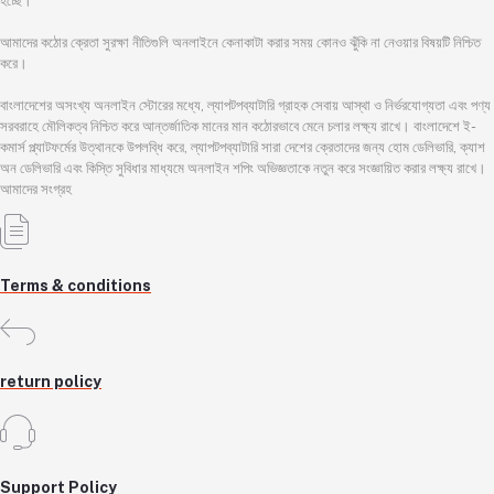
হচ্ছে।
আমাদের কঠোর ক্রেতা সুরক্ষা নীতিগুলি অনলাইনে কেনাকাটা করার সময় কোনও ঝুঁকি না নেওয়ার বিষয়টি নিশ্চিত
করে।
বাংলাদেশের অসংখ্য অনলাইন স্টোরের মধ্যে, ল্যাপটপব্যাটারি গ্রাহক সেবায় আস্থা ও নির্ভরযোগ্যতা এবং পণ্য
সরবরাহে মৌলিকত্ব নিশ্চিত করে আন্তর্জাতিক মানের মান কঠোরভাবে মেনে চলার লক্ষ্য রাখে। বাংলাদেশে ই-
কমার্স প্ল্যাটফর্মের উত্থানকে উপলব্ধি করে, ল্যাপটপব্যাটারি সারা দেশের ক্রেতাদের জন্য হোম ডেলিভারি, ক্যাশ
অন ডেলিভারি এবং কিস্তি সুবিধার মাধ্যমে অনলাইন শপিং অভিজ্ঞতাকে নতুন করে সংজ্ঞায়িত করার লক্ষ্য রাখে।
আমাদের সংগ্রহ
Terms & conditions
return policy
Support Policy