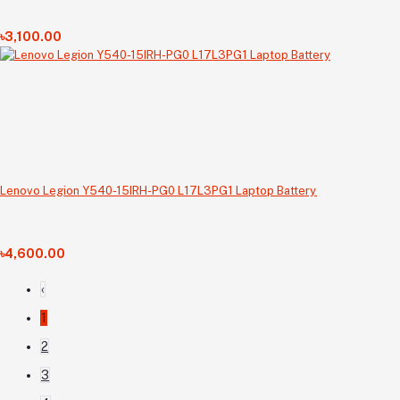
৳3,100.00
Lenovo Legion Y540-15IRH-PG0 L17L3PG1 Laptop Battery
৳4,600.00
‹
1
2
3