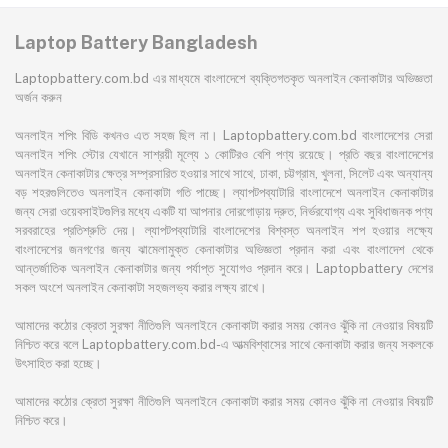
Laptop Battery Bangladesh
Laptopbattery.com.bd এর মাধ্যমে বাংলাদেশে ব্যক্তিগতকৃত অনলাইন কেনাকাটার অভিজ্ঞতা
অর্জন করুন
অনলাইন শপিং বিডি কখনও এত সহজ ছিল না। Laptopbattery.com.bd বাংলাদেশের সেরা
অনলাইন শপিং স্টোর যেখানে সাশ্রয়ী মূল্যে ১ কোটিরও বেশি পণ্য রয়েছে। প্রতি বছর বাংলাদেশের
অনলাইন কেনাকাটার ক্ষেত্র সম্প্রসারিত হওয়ার সাথে সাথে, ঢাকা, চট্টগ্রাম, খুলনা, সিলেট এবং অন্যান্য
বড় শহরগুলিতেও অনলাইন কেনাকাটা গতি পাচ্ছে। ল্যাপটপব্যাটারি বাংলাদেশে অনলাইন কেনাকাটার
জন্য সেরা ওয়েবসাইটগুলির মধ্যে একটি যা আপনার দোরগোড়ায় দ্রুত, নির্ভরযোগ্য এবং সুবিধাজনক পণ্য
সরবরাহের প্রতিশ্রুতি দেয়। ল্যাপটপব্যাটারি বাংলাদেশের বিশ্বস্ত অনলাইন শপ হওয়ার লক্ষ্যে
বাংলাদেশের জনগণের জন্য ঝামেলামুক্ত কেনাকাটার অভিজ্ঞতা প্রদান করা এবং বাংলাদেশ থেকে
আন্তর্জাতিক অনলাইন কেনাকাটার জন্য পর্যাপ্ত সুযোগও প্রদান করে। Laptopbattery দেশের
সকল অংশে অনলাইন কেনাকাটা সহজলভ্য করার লক্ষ্য রাখে।
আমাদের কঠোর ক্রেতা সুরক্ষা নীতিগুলি অনলাইনে কেনাকাটা করার সময় কোনও ঝুঁকি না নেওয়ার বিষয়টি
নিশ্চিত করে বলে Laptopbattery.com.bd-এ আত্মবিশ্বাসের সাথে কেনাকাটা করার জন্য সকলকে
উৎসাহিত করা হচ্ছে।
আমাদের কঠোর ক্রেতা সুরক্ষা নীতিগুলি অনলাইনে কেনাকাটা করার সময় কোনও ঝুঁকি না নেওয়ার বিষয়টি
নিশ্চিত করে।