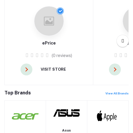
ePrice
Sh
(0 reviews)
VISIT STORE
V
Top Brands
View All Brands
Asus