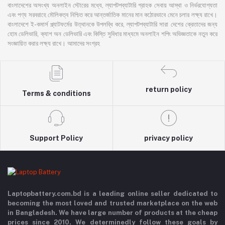
বাংলাদেশের অসংখ্য অনলাইন স্টোরের মধ্যে, ল্যাপটপব্যাটারি গ্রাহক সেবায় আস্থা ও নির্ভরযোগ্যতা
এবং পণ্য সরবরাহে মৌলিকত্ব নিশ্চিত করে আন্তর্জাতিক মানের মান কঠোরভাবে মেনে চলার লক্ষ্য রাখে।
বাংলাদেশে ই-কমার্স প্ল্যাটফর্মের উত্থানকে উপলব্ধি করে, ল্যাপটপব্যাটারি সারা দেশের ক্রেতাদের জন্য
হোম ডেলিভারি, ক্যাশ অন ডেলিভারি এবং কিস্তি সুবিধার মাধ্যমে অনলাইন শপিং অভিজ্ঞতাকে নতুন করে
সংজ্ঞায়িত করার লক্ষ্য রাখে। আমাদের সংগ্রহ
return policy
Terms & conditions
Support Policy
privacy policy
Laptopbattery.com.bd is a leading online seller dedicated to
becoming the most loved and trusted marketplace on the web
in Bangladesh. We have large number of products at the cheap
prices since 2010. We determinedly follow these goals by