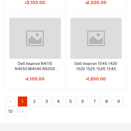
৳3,100.00
৳2,500.00
Dell Inspiron N4110
Dell Inspiron 1545 1420
Add to cart
Add to cart
N4050 M4040 N5050
1520 1525 1526 1540
Laptop Keyboard
Laptop Keyboard
৳1,100.00
৳1,200.00
‹
1
2
3
4
5
6
7
8
9
10
›