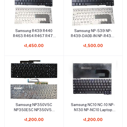
Samsung R439 R440
Samsung NP-539 NP-
Add to cart
Add to cart
R463 R464 R467 R470
R439-DA0B-IN NP-R439-
R480 Laptop Keyboard
DU0A-CN Laptop
৳1,450.00
৳1,500.00
Keyboard
Samsung NP350V5C
Samsung NC10 NC-10 NP-
Add to cart
Add to cart
NP350E5C NP350V5C
N130 NP-NC10 Laptop
NP270E5G NP355E5C
Keyboard
৳1,200.00
৳1,200.00
NP355V5C NP365E5C
NP550P5C Laptop