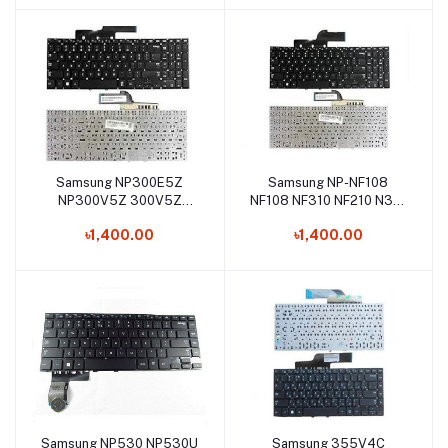
Keyboard
Samsung NP300E5Z
Samsung NP-NF108
Add to cart
Add to cart
NP300V5Z 300V5Z
NF108 NF310 NF210 N310
300E5Z Laptop Keyboard
Laptop Keyboard
৳1,400.00
৳1,400.00
Samsung NP530 NP530U
Samsung 355V4C
Add to cart
Add to cart