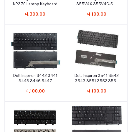
NP370 Laptop Keyboard
355V4X 355V4C-S10
355V4XC Laptop
৳1,300.00
৳1,100.00
Keyboard
Dell Inspiron 3442 3441
Dell Inspiron 3541 3542
Add to cart
Add to cart
3443 3446 5447
3543 3551 3552 3553
Laptop Keyboard
3558 3559 Laptop
৳1,100.00
৳1,100.00
Keyboard