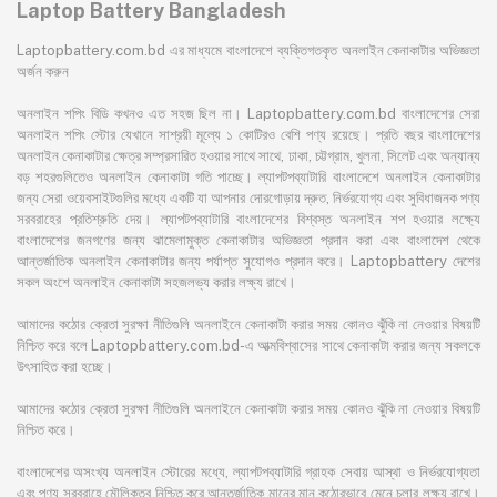
Laptop Battery Bangladesh
Laptopbattery.com.bd এর মাধ্যমে বাংলাদেশে ব্যক্তিগতকৃত অনলাইন কেনাকাটার অভিজ্ঞতা
অর্জন করুন
অনলাইন শপিং বিডি কখনও এত সহজ ছিল না। Laptopbattery.com.bd বাংলাদেশের সেরা
অনলাইন শপিং স্টোর যেখানে সাশ্রয়ী মূল্যে ১ কোটিরও বেশি পণ্য রয়েছে। প্রতি বছর বাংলাদেশের
অনলাইন কেনাকাটার ক্ষেত্র সম্প্রসারিত হওয়ার সাথে সাথে, ঢাকা, চট্টগ্রাম, খুলনা, সিলেট এবং অন্যান্য
বড় শহরগুলিতেও অনলাইন কেনাকাটা গতি পাচ্ছে। ল্যাপটপব্যাটারি বাংলাদেশে অনলাইন কেনাকাটার
জন্য সেরা ওয়েবসাইটগুলির মধ্যে একটি যা আপনার দোরগোড়ায় দ্রুত, নির্ভরযোগ্য এবং সুবিধাজনক পণ্য
সরবরাহের প্রতিশ্রুতি দেয়। ল্যাপটপব্যাটারি বাংলাদেশের বিশ্বস্ত অনলাইন শপ হওয়ার লক্ষ্যে
বাংলাদেশের জনগণের জন্য ঝামেলামুক্ত কেনাকাটার অভিজ্ঞতা প্রদান করা এবং বাংলাদেশ থেকে
আন্তর্জাতিক অনলাইন কেনাকাটার জন্য পর্যাপ্ত সুযোগও প্রদান করে। Laptopbattery দেশের
সকল অংশে অনলাইন কেনাকাটা সহজলভ্য করার লক্ষ্য রাখে।
আমাদের কঠোর ক্রেতা সুরক্ষা নীতিগুলি অনলাইনে কেনাকাটা করার সময় কোনও ঝুঁকি না নেওয়ার বিষয়টি
নিশ্চিত করে বলে Laptopbattery.com.bd-এ আত্মবিশ্বাসের সাথে কেনাকাটা করার জন্য সকলকে
উৎসাহিত করা হচ্ছে।
আমাদের কঠোর ক্রেতা সুরক্ষা নীতিগুলি অনলাইনে কেনাকাটা করার সময় কোনও ঝুঁকি না নেওয়ার বিষয়টি
নিশ্চিত করে।
বাংলাদেশের অসংখ্য অনলাইন স্টোরের মধ্যে, ল্যাপটপব্যাটারি গ্রাহক সেবায় আস্থা ও নির্ভরযোগ্যতা
এবং পণ্য সরবরাহে মৌলিকত্ব নিশ্চিত করে আন্তর্জাতিক মানের মান কঠোরভাবে মেনে চলার লক্ষ্য রাখে।