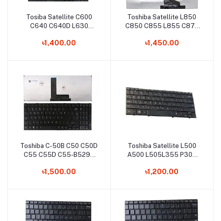
Tosiba Satellite C600
Toshiba Satellite L850
Add to cart
Add to cart
C640 C640D L630
C850 C855 L855 C870
L635-S3050 C645
C50-A C50T-A Laptop
৳1,400.00
৳1,450.00
C645D L600 L600D
keyboard
L635 L640 Laptop
Keyboard
Toshiba C-50B C50 C50D
Toshiba Satellite L500
Add to cart
Add to cart
C55 C55D C55-B5299
A500 L505L355 P300
C55-B5298 Laptop
L350 P500 Laptop
৳1,500.00
৳1,200.00
Keyboard
Keyboard