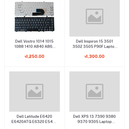
Dell Vostro 1014 1015
Dell Inspiron 15 3501
Add to cart
Add to cart
1088 1410 A840 A860
3502 3505 P90F Laptop
PP38L Laptop Keyboard
Keyboard
৳1,250.00
৳1,300.00
Dell Latitude E6420
Dell XPS 13 7390 9380
Add to cart
Add to cart
E6420ATG E6320 E5420
9370 9305 Laptop
XT3 Laptop Battery
Keyboard