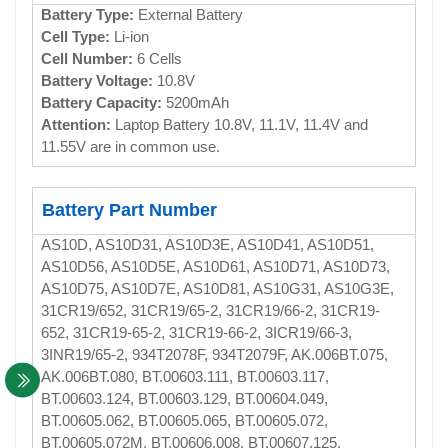
Battery Type:
External Battery
Cell Type:
Li-ion
Cell Number:
6 Cells
Battery Voltage:
10.8V
Battery Capacity:
5200mAh
Attention:
Laptop Battery 10.8V, 11.1V, 11.4V and
11.55V are in common use.
Battery Part Number
AS10D, AS10D31, AS10D3E, AS10D41, AS10D51,
AS10D56, AS10D5E, AS10D61, AS10D71, AS10D73,
AS10D75, AS10D7E, AS10D81, AS10G31, AS10G3E,
31CR19/652, 31CR19/65-2, 31CR19/66-2, 31CR19-
652, 31CR19-65-2, 31CR19-66-2, 3ICR19/66-3,
3INR19/65-2, 934T2078F, 934T2079F, AK.006BT.075,
AK.006BT.080, BT.00603.111, BT.00603.117,
BT.00603.124, BT.00603.129, BT.00604.049,
BT.00605.062, BT.00605.065, BT.00605.072,
BT.00605.072M, BT.00606.008, BT.00607.125,