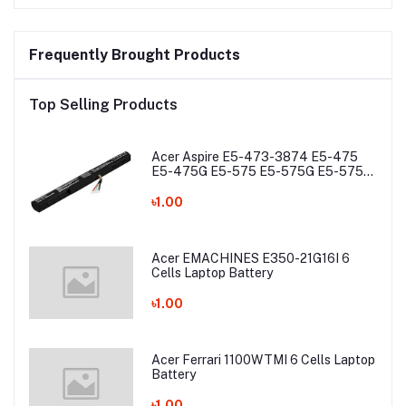
Frequently Brought Products
Top Selling Products
Acer Aspire E5-473-3874 E5-475
E5-475G E5-575 E5-575G E5-575T
E5-575TG E5-774 E5-774G Laptop
Battery
৳1.00
Acer EMACHINES E350-21G16I 6
Cells Laptop Battery
৳1.00
Acer Ferrari 1100WTMI 6 Cells Laptop
Battery
৳1.00