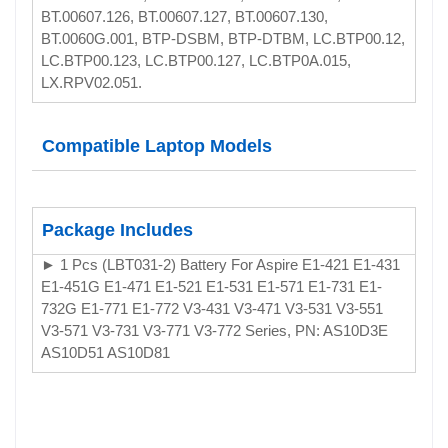
BT.00607.126, BT.00607.127, BT.00607.130,
BT.0060G.001, BTP-DSBM, BTP-DTBM, LC.BTP00.12,
LC.BTP00.123, LC.BTP00.127, LC.BTP0A.015,
LX.RPV02.051.
Compatible Laptop Models
Package Includes
► 1 Pcs (LBT031-2) Battery For Aspire E1-421 E1-431
E1-451G E1-471 E1-521 E1-531 E1-571 E1-731 E1-
732G E1-771 E1-772 V3-431 V3-471 V3-531 V3-551
V3-571 V3-731 V3-771 V3-772 Series, PN: AS10D3E
AS10D51 AS10D81