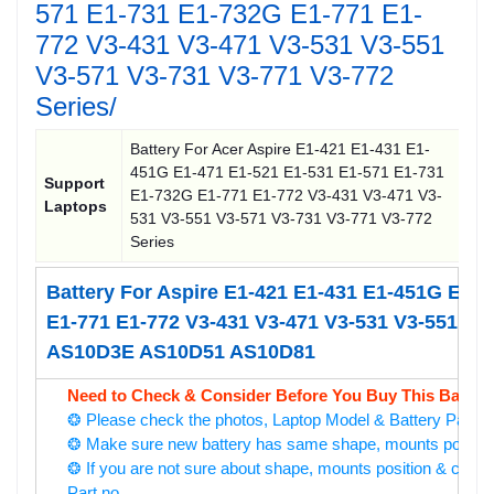
571 E1-731 E1-732G E1-771 E1-
772 V3-431 V3-471 V3-531 V3-551
V3-571 V3-731 V3-771 V3-772
Series/
Battery For Acer Aspire E1-421 E1-431 E1-
451G E1-471 E1-521 E1-531 E1-571 E1-731
Support
E1-732G E1-771 E1-772 V3-431 V3-471 V3-
Laptops
531 V3-551 V3-571 V3-731 V3-771 V3-772
Series
Battery For Aspire E1-421 E1-431 E1-451G E1-
E1-771 E1-772 V3-431 V3-471 V3-531 V3-551 V3-
AS10D3E AS10D51 AS10D81
Need to Check & Consider Before You Buy This Battery
❂ Please check the photos, Laptop Model & Battery Part No
❂ Make sure new battery has same shape, mounts position &
❂ If you are not sure about shape, mounts position & conne
Part no...