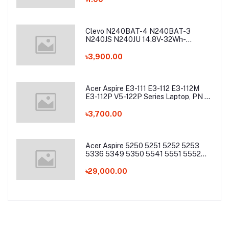
Clevo N240BAT-4 N240BAT-3
N240JS N240JU 14.8V-32Wh-
2200mAh Laptop Battery
৳3,900.00
Acer Aspire E3-111 E3-112 E3-112M
E3-112P V5-122P Series Laptop, PN -
AC13C34 Laptop Battery
৳3,700.00
Acer Aspire 5250 5251 5252 5253
5336 5349 5350 5541 5551 5552
5560 5733 5736 5741Z 5742 5744
5745 5749 5750 5755 5760 7251
৳29,000.00
7340 7551 7552 7560 7741 7750
7751 Series Laptop Battery