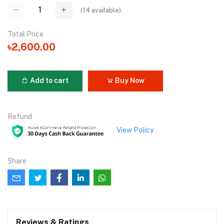
(
14
available)
Total Price
৳2,600.00
Add to cart
Buy Now
Refund
View Policy
Share
Reviews & Ratings