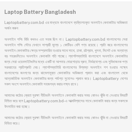
Laptop Battery Bangladesh
Laptopbattery.com.bd এর মাধ্যমে বাংলাদেশে ব্যক্তিগতকৃত অনলাইন কেনাকাটার অভিজ্ঞতা
অর্জন করুন
অনলাইন শপিং বিডি কখনও এত সহজ ছিল না। Laptopbattery.com.bd বাংলাদেশের সেরা
অনলাইন শপিং স্টোর যেখানে সাশ্রয়ী মূল্যে ১ কোটিরও বেশি পণ্য রয়েছে। প্রতি বছর বাংলাদেশের
অনলাইন কেনাকাটার ক্ষেত্র সম্প্রসারিত হওয়ার সাথে সাথে, ঢাকা, চট্টগ্রাম, খুলনা, সিলেট এবং অন্যান্য
বড় শহরগুলিতেও অনলাইন কেনাকাটা গতি পাচ্ছে। ল্যাপটপব্যাটারি বাংলাদেশে অনলাইন কেনাকাটার
জন্য সেরা ওয়েবসাইটগুলির মধ্যে একটি যা আপনার দোরগোড়ায় দ্রুত, নির্ভরযোগ্য এবং সুবিধাজনক পণ্য
সরবরাহের প্রতিশ্রুতি দেয়। ল্যাপটপব্যাটারি বাংলাদেশের বিশ্বস্ত অনলাইন শপ হওয়ার লক্ষ্যে
বাংলাদেশের জনগণের জন্য ঝামেলামুক্ত কেনাকাটার অভিজ্ঞতা প্রদান করা এবং বাংলাদেশ থেকে
আন্তর্জাতিক অনলাইন কেনাকাটার জন্য পর্যাপ্ত সুযোগও প্রদান করে। Laptopbattery দেশের
সকল অংশে অনলাইন কেনাকাটা সহজলভ্য করার লক্ষ্য রাখে।
আমাদের কঠোর ক্রেতা সুরক্ষা নীতিগুলি অনলাইনে কেনাকাটা করার সময় কোনও ঝুঁকি না নেওয়ার বিষয়টি
নিশ্চিত করে বলে Laptopbattery.com.bd-এ আত্মবিশ্বাসের সাথে কেনাকাটা করার জন্য সকলকে
উৎসাহিত করা হচ্ছে।
আমাদের কঠোর ক্রেতা সুরক্ষা নীতিগুলি অনলাইনে কেনাকাটা করার সময় কোনও ঝুঁকি না নেওয়ার বিষয়টি
নিশ্চিত করে।