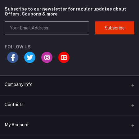
Subscribe to our newsletter for regular updates about
Offers, Coupons & more
Subscribe
FOLLOW US
Company Info
Why Buy From Us?
Contacts
Product Warranty
Address
My Account
Privacy Policy
134/3(1st Floor), West Agargaon, (GTCL), (60 Feet Road) Dhaka,
Sher-E-Bangla Nagar, 1207 Mohammadpur, Dhaka
Term of Use