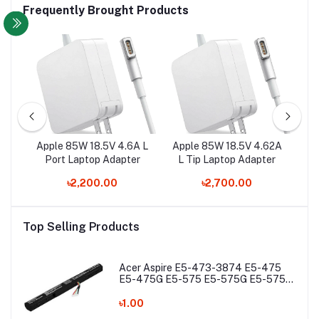
Frequently Brought Products
5A
Apple 85W 18.5V 4.6A L
Apple 85W 18.5V 4.62A
Ap
er
Port Laptop Adapter
L Tip Laptop Adapter
T 
৳2,200.00
৳2,700.00
Top Selling Products
Acer Aspire E5-473-3874 E5-475
E5-475G E5-575 E5-575G E5-575T
E5-575TG E5-774 E5-774G Laptop
Battery
৳1.00