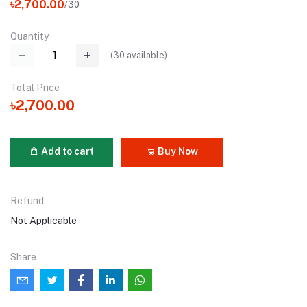
৳2,700.00
/30
Quantity
(
30
available)
Total Price
৳2,700.00
Add to cart
Buy Now
Refund
Not Applicable
Share