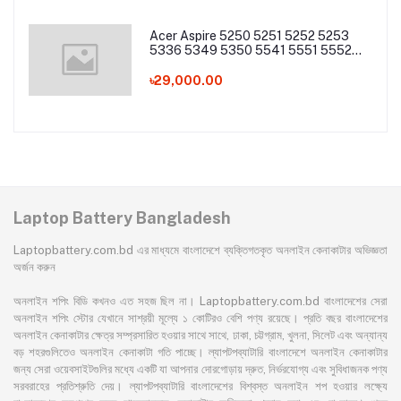
Acer Aspire 5250 5251 5252 5253
5336 5349 5350 5541 5551 5552
5560 5733 5736 5741Z 5742 5744
5745 5749 5750 5755 5760 7251
৳29,000.00
7340 7551 7552 7560 7741 7750
7751 Series Laptop Battery
Laptop Battery Bangladesh
Laptopbattery.com.bd এর মাধ্যমে বাংলাদেশে ব্যক্তিগতকৃত অনলাইন কেনাকাটার অভিজ্ঞতা
অর্জন করুন
অনলাইন শপিং বিডি কখনও এত সহজ ছিল না। Laptopbattery.com.bd বাংলাদেশের সেরা
অনলাইন শপিং স্টোর যেখানে সাশ্রয়ী মূল্যে ১ কোটিরও বেশি পণ্য রয়েছে। প্রতি বছর বাংলাদেশের
অনলাইন কেনাকাটার ক্ষেত্র সম্প্রসারিত হওয়ার সাথে সাথে, ঢাকা, চট্টগ্রাম, খুলনা, সিলেট এবং অন্যান্য
বড় শহরগুলিতেও অনলাইন কেনাকাটা গতি পাচ্ছে। ল্যাপটপব্যাটারি বাংলাদেশে অনলাইন কেনাকাটার
জন্য সেরা ওয়েবসাইটগুলির মধ্যে একটি যা আপনার দোরগোড়ায় দ্রুত, নির্ভরযোগ্য এবং সুবিধাজনক পণ্য
সরবরাহের প্রতিশ্রুতি দেয়। ল্যাপটপব্যাটারি বাংলাদেশের বিশ্বস্ত অনলাইন শপ হওয়ার লক্ষ্যে