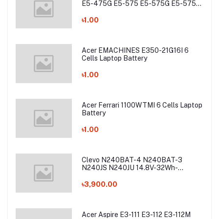
E5-475G E5-575 E5-575G E5-575T
E5-575TG E5-774 E5-774G Laptop
Battery
৳1.00
Acer EMACHINES E350-21G16I 6
Cells Laptop Battery
৳1.00
Acer Ferrari 1100WTMI 6 Cells Laptop
Battery
৳1.00
Clevo N240BAT-4 N240BAT-3
N240JS N240JU 14.8V-32Wh-
2200mAh Laptop Battery
৳3,900.00
Acer Aspire E3-111 E3-112 E3-112M