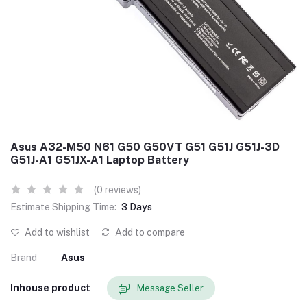
Asus A32-M50 N61 G50 G50VT G51 G51J G51J-3D
G51J-A1 G51JX-A1 Laptop Battery
(0 reviews)
Estimate Shipping Time:
3 Days
Add to wishlist
Add to compare
Brand
Asus
Inhouse product
Message Seller