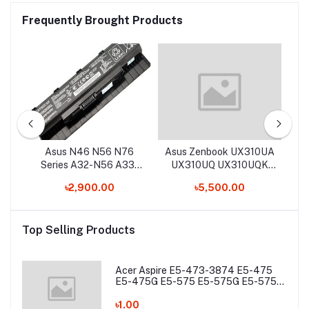
Frequently Brought Products
B
Asus N46 N56 N76
Asus Zenbook UX310UA
A
Series A32-N56 A33-
UX310UQ UX310UQK
N56 A31-N56 Laptop
UX3410UA UX410UQ
৳2,900.00
৳5,500.00
op
Battery
UX410UQK 0B200-
F
02020100 B31N1535
Original Laptop Battery
Top Selling Products
Acer Aspire E5-473-3874 E5-475
E5-475G E5-575 E5-575G E5-575T
E5-575TG E5-774 E5-774G Laptop
Battery
৳1.00