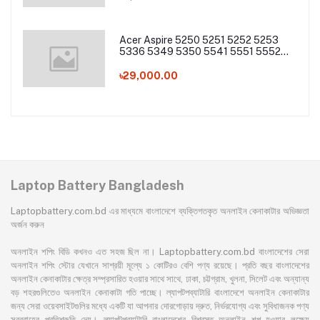
Acer Aspire 5250 5251 5252 5253
5336 5349 5350 5541 5551 5552
5560 5733 5736 5741Z 5742 5744
5745 5749 5750 5755 5760 7251
৳29,000.00
7340 7551 7552 7560 7741 7750
7751 Series Laptop Battery
Laptop Battery Bangladesh
Laptopbattery.com.bd এর মাধ্যমে বাংলাদেশে ব্যক্তিগতকৃত অনলাইন কেনাকাটার অভিজ্ঞতা
অর্জন করুন
অনলাইন শপিং বিডি কখনও এত সহজ ছিল না। Laptopbattery.com.bd বাংলাদেশের সেরা
অনলাইন শপিং স্টোর যেখানে সাশ্রয়ী মূল্যে ১ কোটিরও বেশি পণ্য রয়েছে। প্রতি বছর বাংলাদেশের
অনলাইন কেনাকাটার ক্ষেত্র সম্প্রসারিত হওয়ার সাথে সাথে, ঢাকা, চট্টগ্রাম, খুলনা, সিলেট এবং অন্যান্য
বড় শহরগুলিতেও অনলাইন কেনাকাটা গতি পাচ্ছে। ল্যাপটপব্যাটারি বাংলাদেশে অনলাইন কেনাকাটার
জন্য সেরা ওয়েবসাইটগুলির মধ্যে একটি যা আপনার দোরগোড়ায় দ্রুত, নির্ভরযোগ্য এবং সুবিধাজনক পণ্য
সরবরাহের প্রতিশ্রুতি দেয়। ল্যাপটপব্যাটারি বাংলাদেশের বিশ্বস্ত অনলাইন শপ হওয়ার লক্ষ্যে