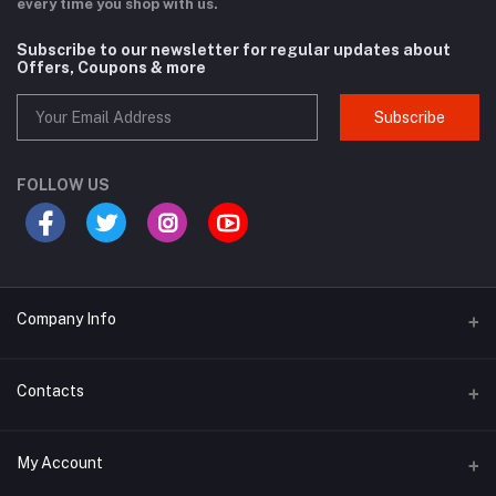
every time you shop with us.
Subscribe to our newsletter for regular updates about
Offers, Coupons & more
Subscribe
FOLLOW US
Company Info
Why Buy From Us?
Contacts
Product Warranty
Address
My Account
Privacy Policy
134/3(1st Floor), West Agargaon, (GTCL), (60 Feet Road) Dhaka,