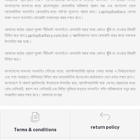
বাংলাদেশের জনগণের জন্য ঝামেলামুক্ত কেনাকাটার অভিজ্ঞতা প্রদান করা এবং বাংলাদেশ থেকে
আন্তর্জাতিক অনলাইন কেনাকাটার জন্য পর্যাপ্ত সুযোগও প্রদান করে। Laptopbattery দেশের
সকল অংশে অনলাইন কেনাকাটা সহজলভ্য করার লক্ষ্য রাখে।
আমাদের কঠোর ক্রেতা সুরক্ষা নীতিগুলি অনলাইনে কেনাকাটা করার সময় কোনও ঝুঁকি না নেওয়ার বিষয়টি
নিশ্চিত করে বলে Laptopbattery.com.bd-এ আত্মবিশ্বাসের সাথে কেনাকাটা করার জন্য সকলকে
উৎসাহিত করা হচ্ছে।
আমাদের কঠোর ক্রেতা সুরক্ষা নীতিগুলি অনলাইনে কেনাকাটা করার সময় কোনও ঝুঁকি না নেওয়ার বিষয়টি
নিশ্চিত করে।
বাংলাদেশের অসংখ্য অনলাইন স্টোরের মধ্যে, ল্যাপটপব্যাটারি গ্রাহক সেবায় আস্থা ও নির্ভরযোগ্যতা
এবং পণ্য সরবরাহে মৌলিকত্ব নিশ্চিত করে আন্তর্জাতিক মানের মান কঠোরভাবে মেনে চলার লক্ষ্য রাখে।
বাংলাদেশে ই-কমার্স প্ল্যাটফর্মের উত্থানকে উপলব্ধি করে, ল্যাপটপব্যাটারি সারা দেশের ক্রেতাদের জন্য
হোম ডেলিভারি, ক্যাশ অন ডেলিভারি এবং কিস্তি সুবিধার মাধ্যমে অনলাইন শপিং অভিজ্ঞতাকে নতুন করে
সংজ্ঞায়িত করার লক্ষ্য রাখে। আমাদের সংগ্রহ
return policy
Terms & conditions