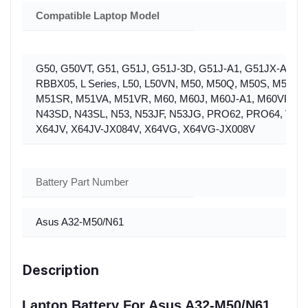
Compatible Laptop Model
G50, G50VT, G51, G51J, G51J-3D, G51J-A1, G51JX-A1, 
RBBX05, L Series, L50, L50VN, M50, M50Q, M50S, M50
M51SR, M51VA, M51VR, M60, M60J, M60J-A1, M60VP, M7
N43SD, N43SL, N53, N53JF, N53JG, PRO62, PRO64, VX5, 
X64JV, X64JV-JX084V, X64VG, X64VG-JX008V
Battery Part Number
Asus A32-M50/N61
Description
Laptop Battery For Asus A32-M50/N61