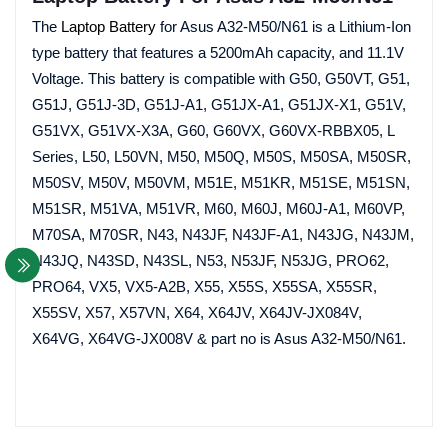
The
Laptop Battery
for Asus A32-M50/N61 is a Lithium-Ion
type battery that features a 5200mAh capacity, and 11.1V
Voltage. This battery is compatible with G50, G50VT, G51,
G51J, G51J-3D, G51J-A1, G51JX-A1, G51JX-X1, G51V,
G51VX, G51VX-X3A, G60, G60VX, G60VX-RBBX05, L
Series, L50, L50VN, M50, M50Q, M50S, M50SA, M50SR,
M50SV, M50V, M50VM, M51E, M51KR, M51SE, M51SN,
M51SR, M51VA, M51VR, M60, M60J, M60J-A1, M60VP,
M70SA, M70SR, N43, N43JF, N43JF-A1, N43JG, N43JM,
N43JQ, N43SD, N43SL, N53, N53JF, N53JG, PRO62,
PRO64, VX5, VX5-A2B, X55, X55S, X55SA, X55SR,
X55SV, X57, X57VN, X64, X64JV, X64JV-JX084V,
X64VG, X64VG-JX008V & part no is Asus A32-M50/N61.