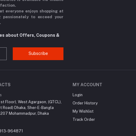
sfaction.
at everyone enjoys shopping at
g passionately to exceed your
.
tes about Offers, Coupons &
Subscribe
ACTS
MY ACCOUNT
s
Login
st Floor), West Agargaon, (GTCL),
Order History
t Road) Dhaka, Sher-E-Bangla
My Wishlist
 1207 Mohammadpur, Dhaka
Track Order
913-964871