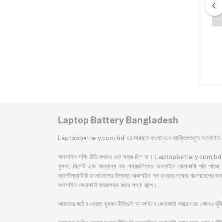
3 A43 A43B A43BR
Asus F102BA X102B F200CA
3E A43EB815E-SL
X102BA R103B A31N1311
ptop Battery
X102BA-HA41002F X102BA-
৳3,200.00
৳2,450.00
DF1200 Laptop Battery
Laptop Battery Bangladesh
Laptopbattery.com.bd এর মাধ্যমে বাংলাদেশে ব্যক্তিগতকৃত অনলাইন কেন
অনলাইন শপিং বিডি কখনও এত সহজ ছিল না। Laptopbattery.com.bd বাংলাদেশের 
খুলনা, সিলেট এবং অন্যান্য বড় শহরগুলিতেও অনলাইন কেনাকাটা গতি পাচ্ছে। 
ল্যাপটপব্যাটারি বাংলাদেশের বিশ্বস্ত অনলাইন শপ হওয়ার লক্ষ্যে বাংলাদেশ
অনলাইন কেনাকাটা সহজলভ্য করার লক্ষ্য রাখে।
আমাদের কঠোর ক্রেতা সুরক্ষা নীতিগুলি অনলাইনে কেনাকাটা করার সময় কোনও ঝু