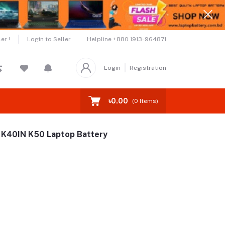
Helpline
+880 1913-964871
er !
Login to Seller
Login
Registration
৳0.00
(
0
Items)
K40IN K50 Laptop Battery