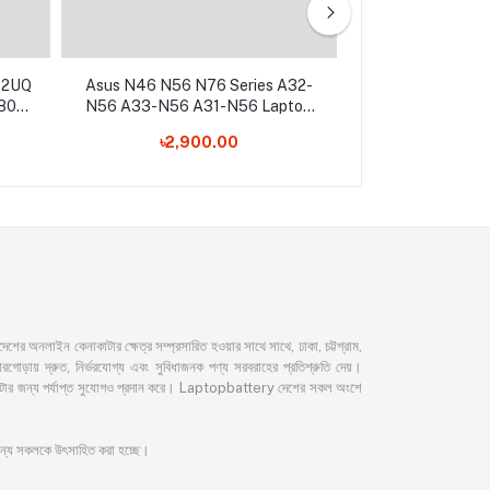
42UQ
Asus N46 N56 N76 Series A32-
Asus Vivobook
80
N56 A33-N56 A31-N56 Laptop
Q200E X201E X
top
Battery
C21-
৳2,900.00
৳3,10
নলাইন কেনাকাটার ক্ষেত্র সম্প্রসারিত হওয়ার সাথে সাথে, ঢাকা, চট্টগ্রাম,
ড়ায় দ্রুত, নির্ভরযোগ্য এবং সুবিধাজনক পণ্য সরবরাহের প্রতিশ্রুতি দেয়।
েনাকাটার জন্য পর্যাপ্ত সুযোগও প্রদান করে। Laptopbattery দেশের সকল অংশে
 জন্য সকলকে উৎসাহিত করা হচ্ছে।