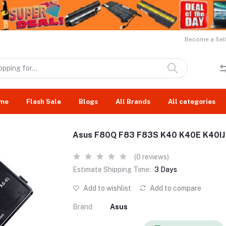
Become a Sell
me
Flash Sale
Blogs
All Brands
All categories
Asus F80Q F83 F83S K40 K40E K40IJ 
(0 reviews)
Estimate Shipping Time:
3 Days
Add to wishlist
Add to compare
Brand
Asus