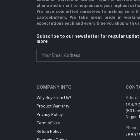
phone and e-mail to help ensure your highest sati
We have committed ourselves to making sure th
Laptopbattery. We take great pride in workin
expectations each and every time you shop with us
Subscribe to our newsletter for regular upda
more
COMPANY INFO
CONT
Why Buy From Us?
Addres
134/3(1
Product Warranty
(60 Fee
Privacy Policy
Nagar,
Term of Use
Phone
Return Policy
+880 1
Shopping Guide