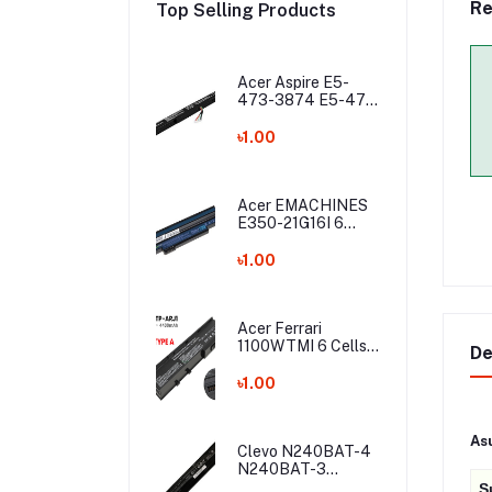
Re
Top Selling Products
Acer Aspire E5-
473-3874 E5-475
E5-475G E5-575
E5-575G E5-575T
৳1.00
E5-575TG E5-774
E5-774G Laptop
Battery
Acer EMACHINES
E350-21G16I 6
Cells Laptop
Battery
৳1.00
Acer Ferrari
1100WTMI 6 Cells
De
Laptop Battery
৳1.00
As
Clevo N240BAT-4
N240BAT-3
N240JS N240JU
S