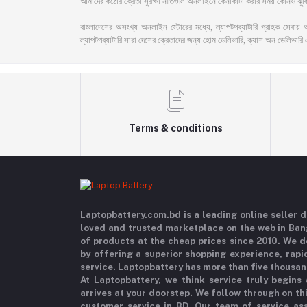
আমাদের কঠোর ক্রেতা সুরক্ষা নীতিগুলি অনলাইনে কেনাকাটা করার সময় কোনও ঝুঁকি 
বাংলাদেশের অসংখ্য অনলাইন স্টোরের মধ্যে, ল্যাপটপব্যাটারি গ্রাহক সেবায় 
ল্যাপটপব্যাটারি সারা দেশের ক্রেতাদের জন্য হোম ডেলিভারি, ক্যাশ অন ডেলিভারি 
Terms & conditions
Laptopbattery.com.bd is a leading online seller
loved and trusted marketplace on the web in Ba
of products at the cheap prices since 2010. We 
by offering a superior shopping experience, rapi
service. Laptopbattery has more than five thousan
At Laptopbattery, we think service truly begins
arrives at your doorstep. We follow through on t
customer service in BD. Our team of service ass