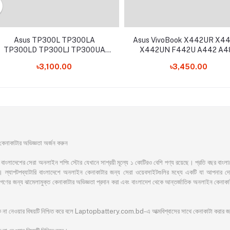
Asus TP300L TP300LA
Asus VivoBook X442UR X4
TP300LD TP300LJ TP300UA
X442UN F442U A442 A4
Q302L U303L UX303 UX303L
X442 Series C21N1638 Lap
৳3,100.00
৳3,450.00
UX303LA UX303LB UX303LN
Battery
Q302LA Q302LG Q302UA
UX303UA UX303UB C31N1339
Laptop Battery
াকাটার অভিজ্ঞতা অর্জন করুন
সেরা অনলাইন শপিং স্টোর যেখানে সাশ্রয়ী মূল্যে ১ কোটিরও বেশি পণ্য রয়েছে। প্রতি বছর বাংলাদেশের অ
ল্যাপটপব্যাটারি বাংলাদেশে অনলাইন কেনাকাটার জন্য সেরা ওয়েবসাইটগুলির মধ্যে একটি যা আপনার দোরগো
ের জনগণের জন্য ঝামেলামুক্ত কেনাকাটার অভিজ্ঞতা প্রদান করা এবং বাংলাদেশ থেকে আন্তর্জাতিক অনলাইন ক
ঁকি না নেওয়ার বিষয়টি নিশ্চিত করে বলে Laptopbattery.com.bd-এ আত্মবিশ্বাসের সাথে কেনাকাটা করার