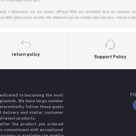
না নেওয়ার বিষয়টি নিশ্চিত করে।
আস্থা ও নির্ভরযোগ্যতা এবং পণ্য সরবরাহে মৌলিকত্ব নিশ্চিত করে আন্তর্জাতিক মানের মান কঠোরভাবে মেনে চ
এবং কিস্তি সুবিধার মাধ্যমে অনলাইন শপিং অভিজ্ঞতাকে নতুন করে সংজ্ঞায়িত করার লক্ষ্য রাখে। আমাদের সংগ্রহ
return policy
Support Policy
FO
 dedicated to becoming the most
ngladesh. We have large number
determinedly follow these goals
d delivery and stellar customer
d latest products.
 after the product you ordered
his commitment with exceptional
ociates is available via mobile