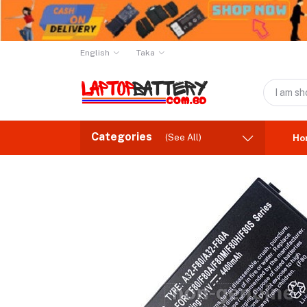
English
Taka
Categories
(See All)
Ho