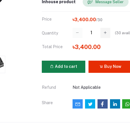
Inhouse product
Message Seller
Price
৳3,400.00
/30
(
30
avail
Quantity
৳3,400.00
Total Price
Add to cart
Buy Now
Refund
Not Applicable
Share