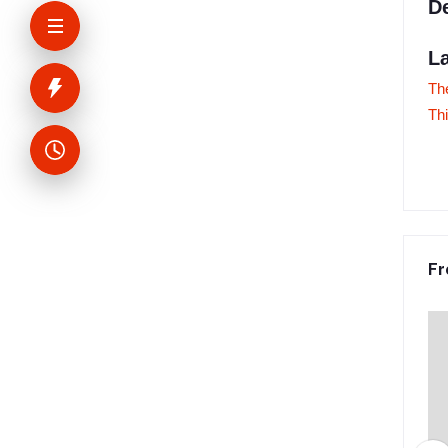
De
L
The
Th
Fr