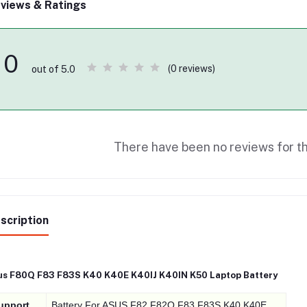
views & Ratings
0
(0 reviews)
out of 5.0
There have been no reviews for th
scription
us F80Q F83 F83S K40 K40E K40IJ K40IN K50 Laptop Battery
upport
Battery For ASUS F82 F82Q F83 F83S K40 K40E