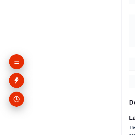
De
La
Th
and