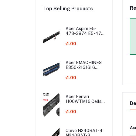
Re
Top Selling Products
Acer Aspire E5-
473-3874 E5-475
E5-475G E5-575
E5-575G E5-575T
৳1.00
E5-575TG E5-774
E5-774G Laptop
Battery
Acer EMACHINES
E350-21G16I 6
Cells Laptop
Battery
৳1.00
Acer Ferrari
1100WTMI 6 Cells
De
Laptop Battery
৳1.00
As
Clevo N240BAT-4
N240BAT-3