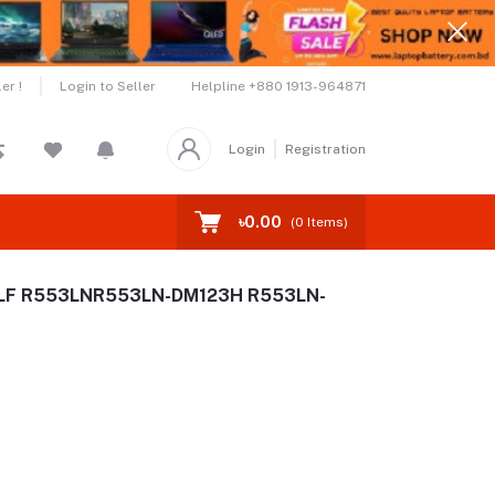
Helpline
+880 1913-964871
er !
Login to Seller
Login
Registration
৳0.00
(
0
Items)
53LF R553LNR553LN-DM123H R553LN-