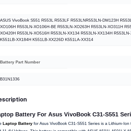
ASUS VivoBook S551 R553L R553LF R553LNR553LN-DM123H R55
XO106H R553LN-XO106H-BE R553LN-XO263H R553LN-XO311H R5
XO420H R553LN-XO516H R553LN-XX134 R553LN-XX134H R553LN-X
K551LB-XX184H K551LB-XX226D K551LA-XX314
Battery Part Number
B31N1336
scription
ptop Battery For Asus VivoBook C31-S551 Ser
e
Laptop Battery
for Asus VivoBook C31-S551 Series is a Lithium-Ion t
 11.4V Voltage. This battery is compatible with
ASUS A501L A501LX A