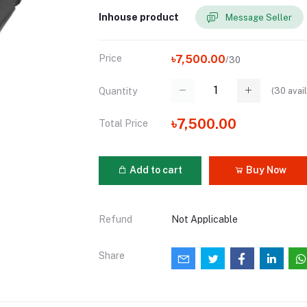
Inhouse product
Message Seller
Price
৳7,500.00
/30
(
30
avail
Quantity
৳7,500.00
Total Price
Add to cart
Buy Now
Refund
Not Applicable
Share