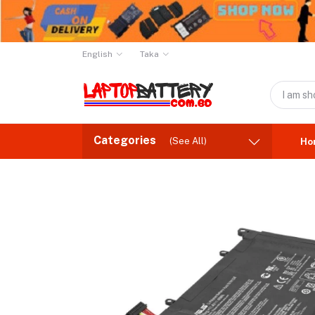
English
Taka
Categories
(See All)
Ho