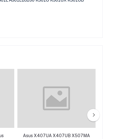
us
Asus X407UA X407UB X507MA
Asus A45 A55 A