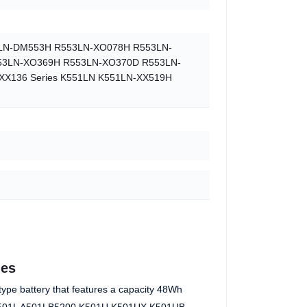
3LN-DM553H R553LN-XO078H R553LN-
53LN-XO369H R553LN-XO370D R553LN-
X136 Series K551LN K551LN-XX519H
ies
ype battery that features a capacity 48Wh
501L A501LB5200 K501U K501UX K501UB