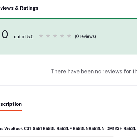
views & Ratings
0
(0 reviews)
out of 5.0
There have been no reviews for th
scription
us VivoBook C31-S551 R553L R553LF R553LNR553LN-DM123H R553L