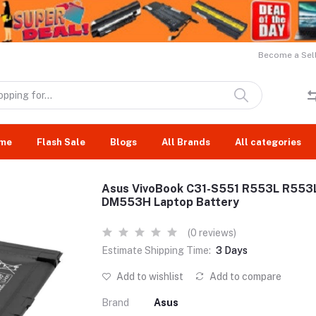
Become a Sell
me
Flash Sale
Blogs
All Brands
All categories
Asus VivoBook C31-S551 R553L R5
DM553H Laptop Battery
(0 reviews)
Estimate Shipping Time:
3 Days
Add to wishlist
Add to compare
Brand
Asus