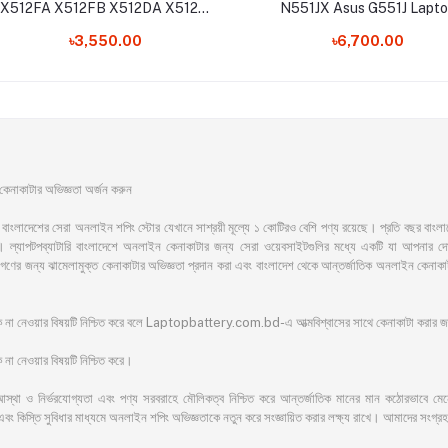
X512FA X512FB X512DA X512FJ
N551JX Asus G551J Lapt
Series B21N1818 C21N1818
Battery
৳3,550.00
৳6,700.00
Laptop Battery
াকাটার অভিজ্ঞতা অর্জন করুন
সেরা অনলাইন শপিং স্টোর যেখানে সাশ্রয়ী মূল্যে ১ কোটিরও বেশি পণ্য রয়েছে। প্রতি বছর বাংলাদেশের অ
ল্যাপটপব্যাটারি বাংলাদেশে অনলাইন কেনাকাটার জন্য সেরা ওয়েবসাইটগুলির মধ্যে একটি যা আপনার দোরগো
ের জনগণের জন্য ঝামেলামুক্ত কেনাকাটার অভিজ্ঞতা প্রদান করা এবং বাংলাদেশ থেকে আন্তর্জাতিক অনলাইন ক
ঁকি না নেওয়ার বিষয়টি নিশ্চিত করে বলে Laptopbattery.com.bd-এ আত্মবিশ্বাসের সাথে কেনাকাটা করার
না নেওয়ার বিষয়টি নিশ্চিত করে।
আস্থা ও নির্ভরযোগ্যতা এবং পণ্য সরবরাহে মৌলিকত্ব নিশ্চিত করে আন্তর্জাতিক মানের মান কঠোরভাবে মেনে চ
এবং কিস্তি সুবিধার মাধ্যমে অনলাইন শপিং অভিজ্ঞতাকে নতুন করে সংজ্ঞায়িত করার লক্ষ্য রাখে। আমাদের সংগ্রহ