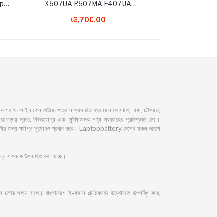
op
X507UA R507MA F407UA
R400 R500 R700
A31N1719 Original Laptop Battery
K55 Lapto
৳3,700.00
৳3,90
নলাইন কেনাকাটার ক্ষেত্র সম্প্রসারিত হওয়ার সাথে সাথে, ঢাকা, চট্টগ্রাম,
ড়ায় দ্রুত, নির্ভরযোগ্য এবং সুবিধাজনক পণ্য সরবরাহের প্রতিশ্রুতি দেয়।
েনাকাটার জন্য পর্যাপ্ত সুযোগও প্রদান করে। Laptopbattery দেশের সকল অংশে
 জন্য সকলকে উৎসাহিত করা হচ্ছে।
লার লক্ষ্য রাখে। বাংলাদেশে ই-কমার্স প্ল্যাটফর্মের উত্থানকে উপলব্ধি করে,