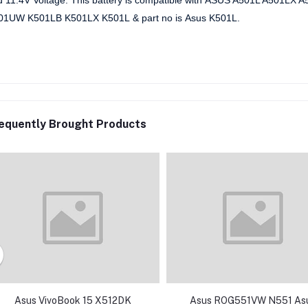
01UW K501LB K501LX K501L
& part no is
Asus K501L.
equently Brought Products
Asus VivoBook 15 X512DK
Asus ROG551VW N551 As