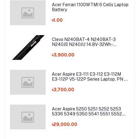
Acer Ferrari 1100WTMI 6 Cells Laptop
Battery
৳1.00
Clevo N240BAT-4 N240BAT-3
N240JS N240JU 14.8V-32Wh-
2200mAh Laptop Battery
৳3,900.00
Acer Aspire E3-111 E3-112 E3-112M
E3-112P V5-122P Series Laptop, PN -
AC13C34 Laptop Battery
৳3,700.00
Acer Aspire 5250 5251 5252 5253
5336 5349 5350 5541 5551 5552
5560 5733 5736 5741Z 5742 5744
5745 5749 5750 5755 5760 7251
৳29,000.00
7340 7551 7552 7560 7741 7750
7751 Series Laptop Battery