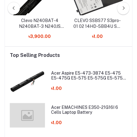
S-
Clevo N240BAT-4
CLEVO SSBS77 S3pro-
C
10
N240BAT-3 N240JS
01 02 14HD-5BB4U S3-
7
h-
N240JU 14.8V-32Wh-
02 S3 SSBS 11.4V-
7
৳3,900.00
৳1.00
2200mAh Laptop
50.16Wh-4400mAh
Battery
Laptop Battery
Top Selling Products
Acer Aspire E5-473-3874 E5-475
E5-475G E5-575 E5-575G E5-575T
E5-575TG E5-774 E5-774G Laptop
Battery
৳1.00
Acer EMACHINES E350-21G16I 6
Cells Laptop Battery
৳1.00