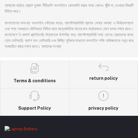
আমাদের কঠোর ক্রেতা সুরক্ষা নীতিগুলি অনলাইনে কেনাকাটা করার সময় কোনও ঝুঁকি না নেওয়ার বিষয়টি
নিশ্চিত করে।
বাংলাদেশের অসংখ্য অনলাইন স্টোরের মধ্যে, ল্যাপটপব্যাটারি গ্রাহক সেবায় আস্থা ও নির্ভরযোগ্যতা
এবং পণ্য সরবরাহে মৌলিকত্ব নিশ্চিত করে আন্তর্জাতিক মানের মান কঠোরভাবে মেনে চলার লক্ষ্য রাখে।
বাংলাদেশে ই-কমার্স প্ল্যাটফর্মের উত্থানকে উপলব্ধি করে, ল্যাপটপব্যাটারি সারা দেশের ক্রেতাদের জন্য
হোম ডেলিভারি, ক্যাশ অন ডেলিভারি এবং কিস্তি সুবিধার মাধ্যমে অনলাইন শপিং অভিজ্ঞতাকে নতুন করে
সংজ্ঞায়িত করার লক্ষ্য রাখে। আমাদের সংগ্রহ
return policy
Terms & conditions
Support Policy
privacy policy