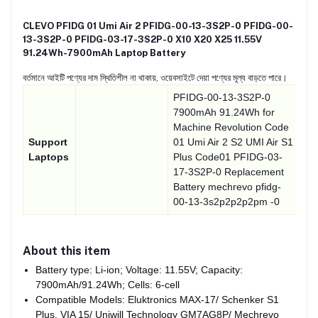
CLEVO PFIDG 01 Umi Air 2 PFIDG-00-13-3S2P-0 PFIDG-00-
13-3S2P-0 PFIDG-03-17-3S2P-0 X10 X20 X25 11.55V
91.24Wh-7900mAh Laptop Battery
বর্তমানে আইটি পণ্যের দাম স্থিতিশীল না থাকায়, ওয়েবসাইটে দেয়া পণ্যের মূল্য বাড়তে পারে।
PFIDG-00-13-3S2P-0
7900mAh 91.24Wh for
Machine Revolution Code
Support
01 Umi Air 2 S2 UMI Air S1
Laptops
Plus Code01 PFIDG-03-
17-3S2P-0 Replacement
Battery mechrevo pfidg-
00-13-3s2p2p2p2pm -0
About this item
Battery type: Li-ion; Voltage: 11.55V; Capacity:
7900mAh/91.24Wh; Cells: 6-cell
Compatible Models: Eluktronics MAX-17/ Schenker S1
Plus, VIA 15/ Uniwill Technology GM7AG8P/ Mechrevo