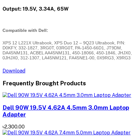
Output: 19.5V, 3.34A, 65W
Compatible with Dell:
XPS 12 L221X Ultrabook, XPS Duo 12 – 9Q23 Ultrabook, P/N:
D0KFY, 332-1827, 3RG0T, 03RG0T, PA-1450-66D1, JT9DM,
DA45NM131, ACBEL AA45NM131, 450-18066, 450-1846, JHJX0,
0JHJX0, 312-1307, LA45NM121, FA45NE1-00, 0X9RG3, X9RG3
Download
Frequently Brought Products
Dell 90W 19.5V 4.62A 4.5mm 3.0mm Laptop
Adapter
৳2,300.00