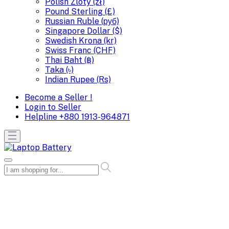
Polish Zloty (zł)
Pound Sterling (£)
Russian Ruble (руб)
Singapore Dollar ($)
Swedish Krona (kr)
Swiss Franc (CHF)
Thai Baht (฿)
Taka (৳)
Indian Rupee (Rs)
Become a Seller !
Login to Seller
Helpline
+880 1913-964871