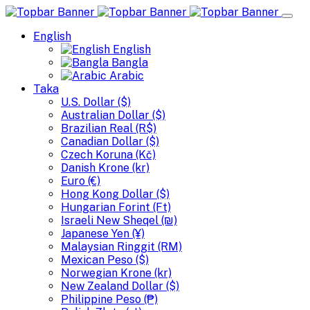
English
English
Bangla
Arabic
Taka
U.S. Dollar ($)
Australian Dollar ($)
Brazilian Real (R$)
Canadian Dollar ($)
Czech Koruna (Kč)
Danish Krone (kr)
Euro (€)
Hong Kong Dollar ($)
Hungarian Forint (Ft)
Israeli New Sheqel (₪)
Japanese Yen (¥)
Malaysian Ringgit (RM)
Mexican Peso ($)
Norwegian Krone (kr)
New Zealand Dollar ($)
Philippine Peso (₱)