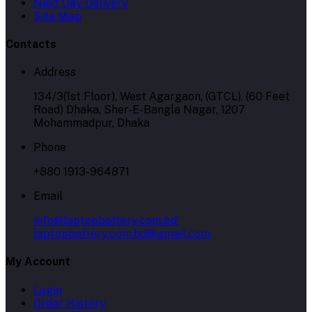
Next Day Delivery
Site Map
Contacts
Address
134/3(1st Floor), West Agargaon, (GTCL), (60 Feet
Road) Dhaka, Sher-E-Bangla Nagar, 1207
Mohammadpur, Dhaka
Phone
+880 1913-964871
Email
info@laptopbattery.com.bd'
laptopbattery.com.bd@gmail.com
My Account
Login
Order History