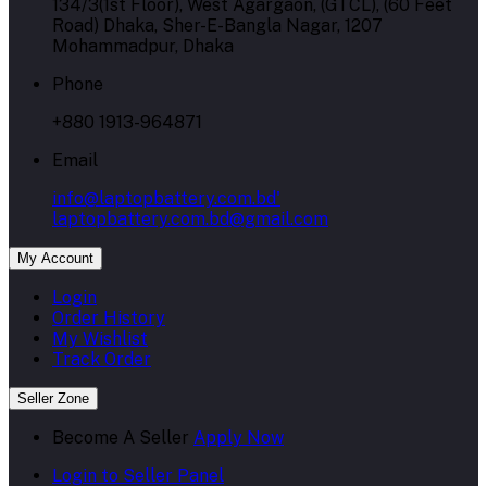
134/3(1st Floor), West Agargaon, (GTCL), (60 Feet
Road) Dhaka, Sher-E-Bangla Nagar, 1207
Mohammadpur, Dhaka
Phone
+880 1913-964871
Email
info@laptopbattery.com.bd'
laptopbattery.com.bd@gmail.com
My Account
Login
Order History
My Wishlist
Track Order
Seller Zone
Become A Seller
Apply Now
Login to Seller Panel