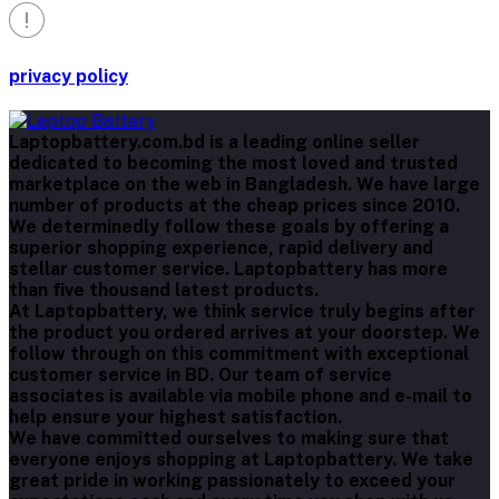
privacy policy
Laptopbattery.com.bd is a leading online seller
dedicated to becoming the most loved and trusted
marketplace on the web in Bangladesh. We have large
number of products at the cheap prices since 2010.
We determinedly follow these goals by offering a
superior shopping experience, rapid delivery and
stellar customer service. Laptopbattery has more
than five thousand latest products.
At Laptopbattery, we think service truly begins after
the product you ordered arrives at your doorstep. We
follow through on this commitment with exceptional
customer service in BD. Our team of service
associates is available via mobile phone and e-mail to
help ensure your highest satisfaction.
We have committed ourselves to making sure that
everyone enjoys shopping at Laptopbattery. We take
great pride in working passionately to exceed your