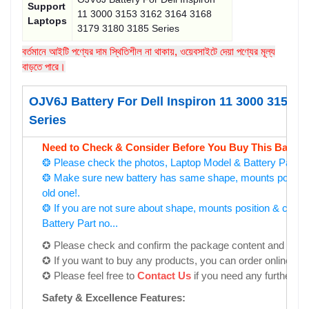
Support
11 3000 3153 3162 3164 3168
Laptops
3179 3180 3185 Series
বর্তমানে আইটি পণ্যের দাম স্থিতিশীল না থাকায়, ওয়েবসাইটে দেয়া পণ্যের মূল্য
বাড়তে পারে।
OJV6J Battery For Dell Inspiron 11 3000 3153 
Series
Need to Check & Consider Before You Buy This Battery
❂ Please check the photos, Laptop Model & Battery Part No
❂ Make sure new battery has same shape, mounts position 
old one!.
❂ If you are not sure about shape, mounts position & conne
Battery Part no...
✪ Please check and confirm the package content and the pri
✪ If you want to buy any products, you can order online for 
✪ Please feel free to
Contact Us
if you need any further in
Safety & Excellence Features: