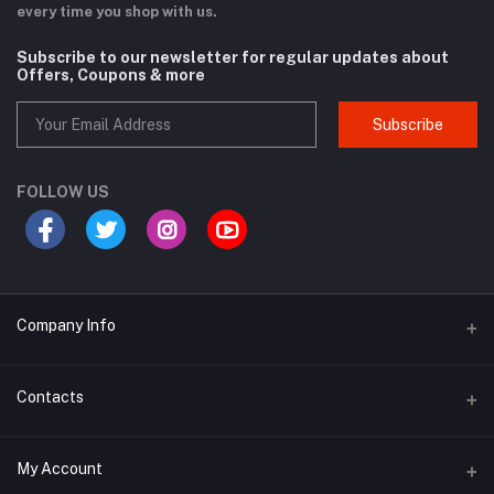
every time you shop with us.
Subscribe to our newsletter for regular updates about
Offers, Coupons & more
Subscribe
FOLLOW US
Company Info
Why Buy From Us?
Contacts
Product Warranty
Address
My Account
Privacy Policy
134/3(1st Floor), West Agargaon, (GTCL), (60 Feet Road) Dhaka,