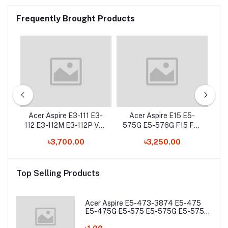
Frequently Brought Products
ies
Acer Aspire E3-111 E3-
Acer Aspire E15 E5-
XL
112 E3-112M E3-112P V5-
575G E5-576G F15 F5-
-PL
122P Series Laptop, PN -
573G F5-573T F5-771G
C6
৳3,700.00
৳3,250.00
AC13C34 Laptop
Series, PN: AS16B5J
1
Battery
AS16B8J Laptop Battery
Top Selling Products
Acer Aspire E5-473-3874 E5-475
E5-475G E5-575 E5-575G E5-575T
E5-575TG E5-774 E5-774G Laptop
Battery