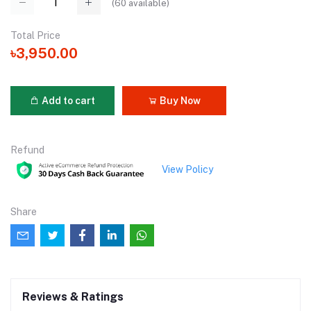
(
60
available)
Total Price
৳3,950.00
Add to cart
Buy Now
Refund
View Policy
Share
Reviews & Ratings