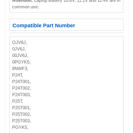
Attention:
Laptop Battery 10.8V, 11.1V and 11.4V are in
common use.
Compatible Part Number
OJV6J,
0JV6J,
00JV6J,
0PGYK5,
8NWF3,
P24T,
P24T001,
P24T002,
P24T003,
P25T,
P25T001,
P25T002,
P25T003,
PGYK5,