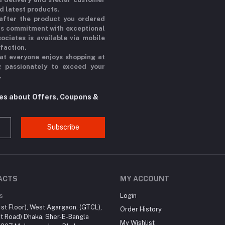
d latest products.
 after the product you ordered
his commitment with exceptional
ociates is available via mobile
sfaction.
at everyone enjoys shopping at
g passionately to exceed your
.
tes about Offers, Coupons &
Subscribe
ACTS
MY ACCOUNT
s
Login
st Floor), West Agargaon, (GTCL),
Order History
t Road) Dhaka, Sher-E-Bangla
My Wishlist