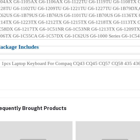
104AX G6-1105AX G6-1106AX G6-1122TU G6-1119TU G6-1108TX G
228TU G6-1102TU G6-1209TU G6-1221TU G6-1227TU G6-1B79DX,
C62US G6-1B79US G6-1B76US G6-1101TU G6-1B70US G6-1136TX 
214TX G6-1223TX G6-1212TX G6-1215TX G6-1218TX G6-1113TX G
C58DX G6-1217TX G6-1C51NR G6-1C53NR G6-1213TX G6-1209TX 
106TX G6-1C55CA G6-1C57DX G6-1C62US G6-1000 Series G6-1C
ackage Includes
 1pcs Laptop Keyboard For Compaq CQ43 CQ45 CQ57 CQ58 435 436 
equently Brought Products