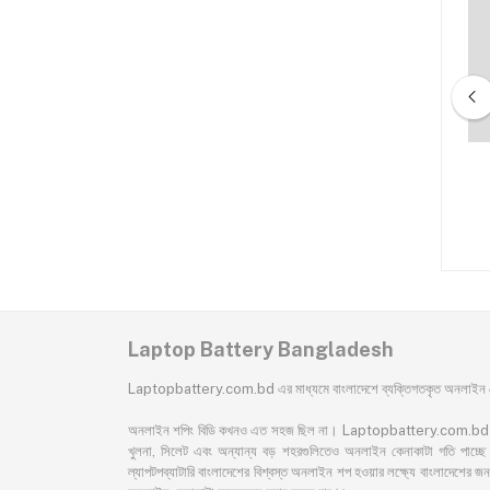
ook 840 G3 840 G4
HP ProBook 650 G1 655 G1
G4 Backlit Laptop
Laptop Keyboard
Keyboard
৳2,700.00
৳1,500.00
Laptop Battery Bangladesh
Laptopbattery.com.bd এর মাধ্যমে বাংলাদেশে ব্যক্তিগতকৃত অনলাইন কেন
অনলাইন শপিং বিডি কখনও এত সহজ ছিল না। Laptopbattery.com.bd বাংলাদেশের 
খুলনা, সিলেট এবং অন্যান্য বড় শহরগুলিতেও অনলাইন কেনাকাটা গতি পাচ্ছে। 
ল্যাপটপব্যাটারি বাংলাদেশের বিশ্বস্ত অনলাইন শপ হওয়ার লক্ষ্যে বাংলাদেশ