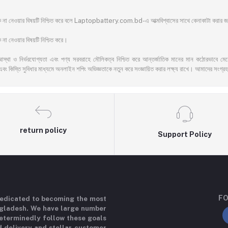
ঁকি না নেওয়ার বিষয়টি নিশ্চিত করে বলে Laptopbattery.com.bd-এ আত্মবিশ্বাসের সাথে কেনাকাটা করার
না নেওয়ার বিষয়টি নিশ্চিত করে।
আস্থা ও নির্ভরযোগ্যতা এবং পণ্য সরবরাহে মৌলিকত্ব নিশ্চিত করে আন্তর্জাতিক মানের মান কঠোরভাবে মেনে চ
এবং কিস্তি সুবিধার মাধ্যমে অনলাইন শপিং অভিজ্ঞতাকে নতুন করে সংজ্ঞায়িত করার লক্ষ্য রাখে। আমাদের সংগ্রহ
return policy
Support Policy
FO
 dedicated to becoming the most
ngladesh. We have large number
determinedly follow these goals
d delivery and stellar customer