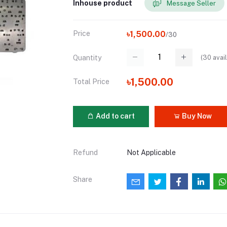
Inhouse product
Message Seller
Price
৳1,500.00
/30
(
30
avail
Quantity
৳1,500.00
Total Price
Add to cart
Buy Now
Refund
Not Applicable
Share