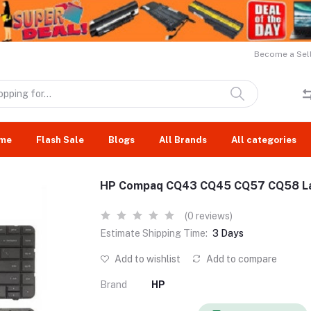
Become a Sell
me
Flash Sale
Blogs
All Brands
All categories
HP Compaq CQ43 CQ45 CQ57 CQ58 La
(0 reviews)
Estimate Shipping Time:
3 Days
Add to wishlist
Add to compare
Brand
HP