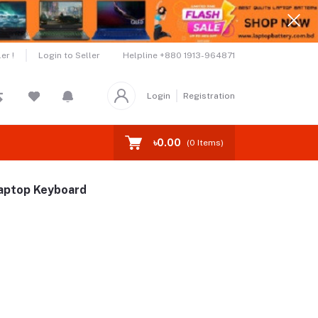
Helpline
+880 1913-964871
er !
Login to Seller
Login
Registration
৳0.00
(
0
Items)
ptop Keyboard