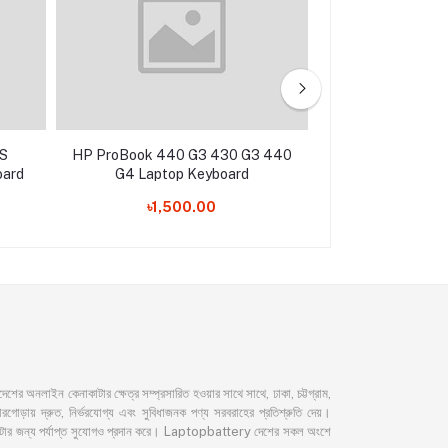
S
HP ProBook 440 G3 430 G3 440
HP Omen 15-EK
oard
G4 Laptop Keyboard
15-EN 15-EN
EN0013DX 1
৳1,500.00
৳4,50
Laptop K
নলাইন কেনাকাটার ক্ষেত্র সম্প্রসারিত হওয়ার সাথে সাথে, ঢাকা, চট্টগ্রাম,
ড়ায় দ্রুত, নির্ভরযোগ্য এবং সুবিধাজনক পণ্য সরবরাহের প্রতিশ্রুতি দেয়।
েনাকাটার জন্য পর্যাপ্ত সুযোগও প্রদান করে। Laptopbattery দেশের সকল অংশে