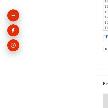
1
1
1
1
1
1
P
►
Fr