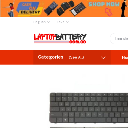
English
Taka
Categories
(See All)
Ho