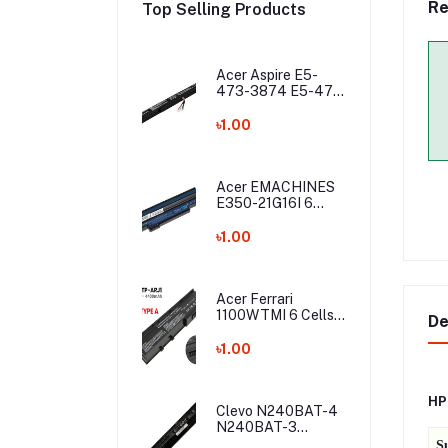
Re
Top Selling Products
Acer Aspire E5-
473-3874 E5-475
E5-475G E5-575
E5-575G E5-575T
৳1.00
E5-575TG E5-774
E5-774G Laptop
Battery
Acer EMACHINES
E350-21G16I 6
Cells Laptop
Battery
৳1.00
Acer Ferrari
1100WTMI 6 Cells
De
Laptop Battery
৳1.00
HP
Clevo N240BAT-4
N240BAT-3
N240JS N240JU
S