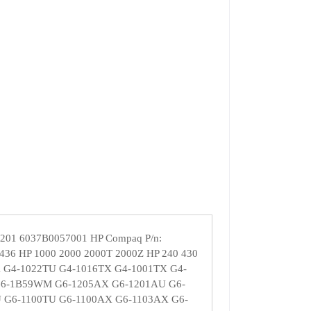
9201 6037B0057001 HP Compaq P/n:
36 HP 1000 2000 2000T 2000Z HP 240 430
0TX G4-1022TU G4-1016TX G4-1001TX G4-
G6-1B59WM G6-1205AX G6-1201AU G6-
 G6-1100TU G6-1100AX G6-1103AX G6-