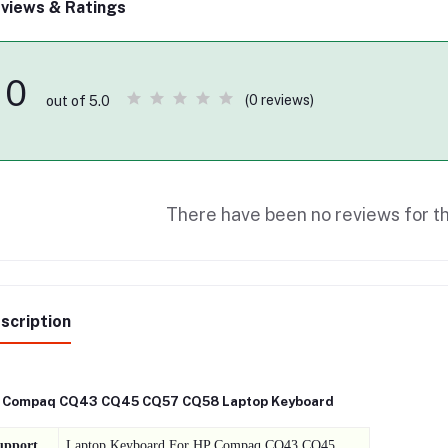
views & Ratings
0
(0 reviews)
out of 5.0
There have been no reviews for th
scription
 Compaq CQ43 CQ45 CQ57 CQ58 Laptop Keyboard
upport
Laptop Keyboard For HP Compaq CQ43 CQ45