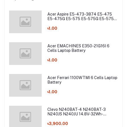
Acer Aspire E5-473-3874 E5-475
E5-475G E5-575 E5-575G E5-575T
E5-575TG E5-774 E5-774G Laptop
Battery
৳1.00
Acer EMACHINES E350-21G16I 6
Cells Laptop Battery
৳1.00
Acer Ferrari 1100WTMI 6 Cells Laptop
Battery
৳1.00
Clevo N240BAT-4 N240BAT-3
N240JS N240JU 14.8V-32Wh-
2200mAh Laptop Battery
৳3,900.00