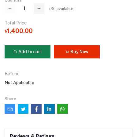
Quantity
(
30
available)
Total Price
৳1,400.00
Add to cart
Buy Now
Refund
Not Applicable
Share
Reviews & Ratings