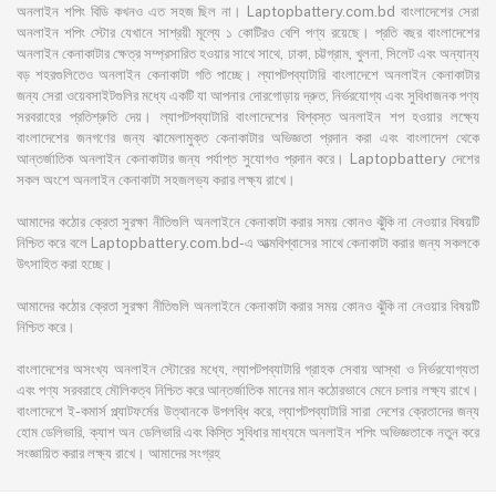
অনলাইন শপিং বিডি কখনও এত সহজ ছিল না। Laptopbattery.com.bd বাংলাদেশের সেরা
অনলাইন শপিং স্টোর যেখানে সাশ্রয়ী মূল্যে ১ কোটিরও বেশি পণ্য রয়েছে। প্রতি বছর বাংলাদেশের
অনলাইন কেনাকাটার ক্ষেত্র সম্প্রসারিত হওয়ার সাথে সাথে, ঢাকা, চট্টগ্রাম, খুলনা, সিলেট এবং অন্যান্য
বড় শহরগুলিতেও অনলাইন কেনাকাটা গতি পাচ্ছে। ল্যাপটপব্যাটারি বাংলাদেশে অনলাইন কেনাকাটার
জন্য সেরা ওয়েবসাইটগুলির মধ্যে একটি যা আপনার দোরগোড়ায় দ্রুত, নির্ভরযোগ্য এবং সুবিধাজনক পণ্য
সরবরাহের প্রতিশ্রুতি দেয়। ল্যাপটপব্যাটারি বাংলাদেশের বিশ্বস্ত অনলাইন শপ হওয়ার লক্ষ্যে
বাংলাদেশের জনগণের জন্য ঝামেলামুক্ত কেনাকাটার অভিজ্ঞতা প্রদান করা এবং বাংলাদেশ থেকে
আন্তর্জাতিক অনলাইন কেনাকাটার জন্য পর্যাপ্ত সুযোগও প্রদান করে। Laptopbattery দেশের
সকল অংশে অনলাইন কেনাকাটা সহজলভ্য করার লক্ষ্য রাখে।
আমাদের কঠোর ক্রেতা সুরক্ষা নীতিগুলি অনলাইনে কেনাকাটা করার সময় কোনও ঝুঁকি না নেওয়ার বিষয়টি
নিশ্চিত করে বলে Laptopbattery.com.bd-এ আত্মবিশ্বাসের সাথে কেনাকাটা করার জন্য সকলকে
উৎসাহিত করা হচ্ছে।
আমাদের কঠোর ক্রেতা সুরক্ষা নীতিগুলি অনলাইনে কেনাকাটা করার সময় কোনও ঝুঁকি না নেওয়ার বিষয়টি
নিশ্চিত করে।
বাংলাদেশের অসংখ্য অনলাইন স্টোরের মধ্যে, ল্যাপটপব্যাটারি গ্রাহক সেবায় আস্থা ও নির্ভরযোগ্যতা
এবং পণ্য সরবরাহে মৌলিকত্ব নিশ্চিত করে আন্তর্জাতিক মানের মান কঠোরভাবে মেনে চলার লক্ষ্য রাখে।
বাংলাদেশে ই-কমার্স প্ল্যাটফর্মের উত্থানকে উপলব্ধি করে, ল্যাপটপব্যাটারি সারা দেশের ক্রেতাদের জন্য
হোম ডেলিভারি, ক্যাশ অন ডেলিভারি এবং কিস্তি সুবিধার মাধ্যমে অনলাইন শপিং অভিজ্ঞতাকে নতুন করে
সংজ্ঞায়িত করার লক্ষ্য রাখে। আমাদের সংগ্রহ