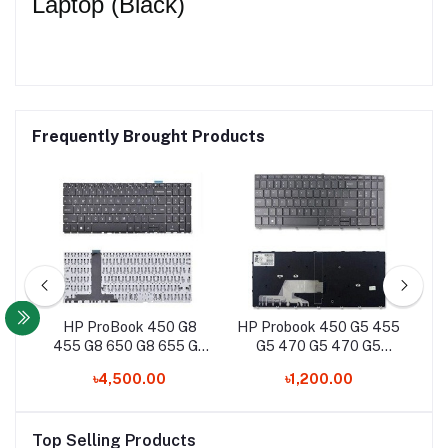
Laptop (Black)
Frequently Brought Products
4-
HP ProBook 450 G8
HP Probook 450 G5 455
H
3
455 G8 650 G8 655 G8
G5 470 G5 470 G5
84
Series Laptop Keyboard
Laptop Keyboard
৳4,500.00
৳1,200.00
Top Selling Products