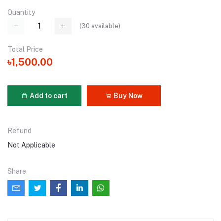
Quantity
(
30
available)
Total Price
৳1,500.00
Add to cart
Buy Now
Refund
Not Applicable
Share