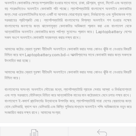
অনলাইন কেনাকাটার ক্ষেত্র সম্প্রসারিত হওয়ার সাথে সাথে, ঢাকা, চট্টগ্রাম, খুলনা, সিলেট এবং অন্যান্য
বড় শহরগুলিতেও অনলাইন কেনাকাটা গতি পাচ্ছে। ল্যাপটপব্যাটারি বাংলাদেশে অনলাইন কেনাকাটার
জন্য সেরা ওয়েবসাইটগুলির মধ্যে একটি যা আপনার দোরগোড়ায় দ্রুত, নির্ভরযোগ্য এবং সুবিধাজনক পণ্য
সরবরাহের প্রতিশ্রুতি দেয়। ল্যাপটপব্যাটারি বাংলাদেশের বিশ্বস্ত অনলাইন শপ হওয়ার লক্ষ্যে
বাংলাদেশের জনগণের জন্য ঝামেলামুক্ত কেনাকাটার অভিজ্ঞতা প্রদান করা এবং বাংলাদেশ থেকে
আন্তর্জাতিক অনলাইন কেনাকাটার জন্য পর্যাপ্ত সুযোগও প্রদান করে। Laptopbattery দেশের
সকল অংশে অনলাইন কেনাকাটা সহজলভ্য করার লক্ষ্য রাখে।
আমাদের কঠোর ক্রেতা সুরক্ষা নীতিগুলি অনলাইনে কেনাকাটা করার সময় কোনও ঝুঁকি না নেওয়ার বিষয়টি
নিশ্চিত করে বলে Laptopbattery.com.bd-এ আত্মবিশ্বাসের সাথে কেনাকাটা করার জন্য সকলকে
উৎসাহিত করা হচ্ছে।
আমাদের কঠোর ক্রেতা সুরক্ষা নীতিগুলি অনলাইনে কেনাকাটা করার সময় কোনও ঝুঁকি না নেওয়ার বিষয়টি
নিশ্চিত করে।
বাংলাদেশের অসংখ্য অনলাইন স্টোরের মধ্যে, ল্যাপটপব্যাটারি গ্রাহক সেবায় আস্থা ও নির্ভরযোগ্যতা
এবং পণ্য সরবরাহে মৌলিকত্ব নিশ্চিত করে আন্তর্জাতিক মানের মান কঠোরভাবে মেনে চলার লক্ষ্য রাখে।
বাংলাদেশে ই-কমার্স প্ল্যাটফর্মের উত্থানকে উপলব্ধি করে, ল্যাপটপব্যাটারি সারা দেশের ক্রেতাদের জন্য
হোম ডেলিভারি, ক্যাশ অন ডেলিভারি এবং কিস্তি সুবিধার মাধ্যমে অনলাইন শপিং অভিজ্ঞতাকে নতুন করে
সংজ্ঞায়িত করার লক্ষ্য রাখে। আমাদের সংগ্রহ