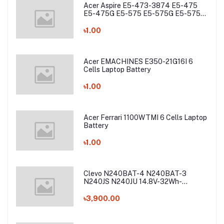
Acer Aspire E5-473-3874 E5-475
E5-475G E5-575 E5-575G E5-575T
E5-575TG E5-774 E5-774G Laptop
Battery
৳1.00
Acer EMACHINES E350-21G16I 6
Cells Laptop Battery
৳1.00
Acer Ferrari 1100WTMI 6 Cells Laptop
Battery
৳1.00
Clevo N240BAT-4 N240BAT-3
N240JS N240JU 14.8V-32Wh-
2200mAh Laptop Battery
৳3,900.00