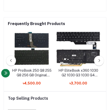
Frequently Brought Products
470
HP ProBook 250 G8 255
HP EliteBook x360 1030
HP
0m
G8 256 G8 Original
G2 1030 G3 1030 G4
Laptop Keyboard
Laptop Keyboard
৳4,500.00
৳3,700.00
Top Selling Products