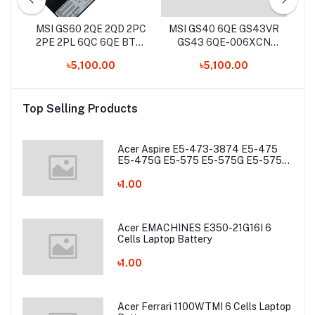
V-
MSI GS60 2QE 2QD 2PC
MSI GS40 6QE GS43VR
M
h
2PE 2PL 6QC 6QE BTY-
GS43 6QE-006XCN
M6F MS-16H2 Series
6RE-045CN 6QE-
M
৳5,100.00
৳5,100.00
Original Laptop Battery
009XTH BTY-M47
M
Original Laptop Battery
M6
SQ
Top Selling Products
Acer Aspire E5-473-3874 E5-475
E5-475G E5-575 E5-575G E5-575T
E5-575TG E5-774 E5-774G Laptop
Battery
৳1.00
Acer EMACHINES E350-21G16I 6
Cells Laptop Battery
৳1.00
Acer Ferrari 1100WTMI 6 Cells Laptop