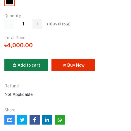
Quantity
(
10
available)
Total Price
৳4,000.00
Add to cart
Buy Now
Refund
Not Applicable
Share