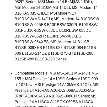
082IT Series; MSI Modern 14 B4M(MS-14DK);
MSI Modern 14 B10M(MS-14D1); MSI Modern 14
B10RAS(MS-14D1); MSI Modern 14
B10RASW(MS-14D1); MSI Modern 14 B10RBSW
B10RBSW-025ES B10RBSW-030PL B10RBSW-
031PL B10RBSW-032DE B10RBSW-033DE
B10RBSW-052FR B10RBSW-063XES
B10RBSW-064XES; MSI Modern 14 B11SB
B11SB-009XES B11SB-083 B11SB-084 B11SB-
086 B11SB-214CZ B11SB-275KH B11SB-288
B11SB-289 B11SB-290 Series
Compatible Models: MSI MS-14C1 MS-14D1 MS-
1551; MSI Prestige 14 A10SC Series A10SC-009
i7-10710U; MSI Prestige 14 A10M(MS-14C2); MSI
Prestige 14 A10RAS A10RAS-068AU A10RAS-
078IT A10RAS-079 A10RAS-098CH Series; MSI
Prestige 14 A11SCX A11SCX-060ES A11SCX-