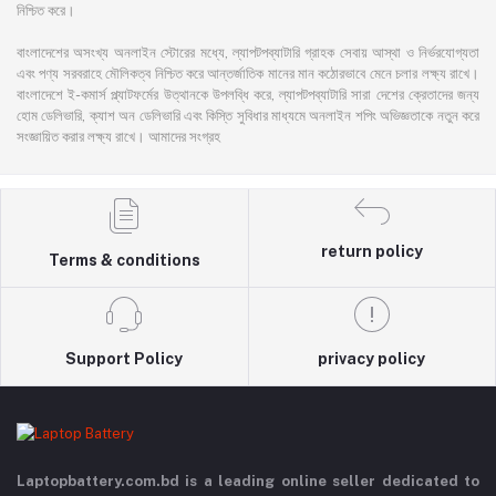
নিশ্চিত করে।
বাংলাদেশের অসংখ্য অনলাইন স্টোরের মধ্যে, ল্যাপটপব্যাটারি গ্রাহক সেবায় আস্থা ও নির্ভরযোগ্যতা
এবং পণ্য সরবরাহে মৌলিকত্ব নিশ্চিত করে আন্তর্জাতিক মানের মান কঠোরভাবে মেনে চলার লক্ষ্য রাখে।
বাংলাদেশে ই-কমার্স প্ল্যাটফর্মের উত্থানকে উপলব্ধি করে, ল্যাপটপব্যাটারি সারা দেশের ক্রেতাদের জন্য
হোম ডেলিভারি, ক্যাশ অন ডেলিভারি এবং কিস্তি সুবিধার মাধ্যমে অনলাইন শপিং অভিজ্ঞতাকে নতুন করে
সংজ্ঞায়িত করার লক্ষ্য রাখে। আমাদের সংগ্রহ
return policy
Terms & conditions
Support Policy
privacy policy
Laptopbattery.com.bd is a leading online seller dedicated to