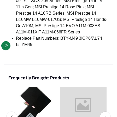
091 A11SCX-205 Series; MSI Prestige 14 Intel
11th Gen; MSI Prestige 14 Rose Pink; MSI
Prestige 14 A10RB Series; MSI Prestige 14
B10MW B10MW-017US; MSI Prestige 14 Hands-
On A10M; MSI Prestige 14 EVO A11M-003ES
A11M-011XIT A11M-066FR Series
Replace Part Numbers: BTY-M49 3ICP6/71/74
BTYM49
Frequently Brought Products