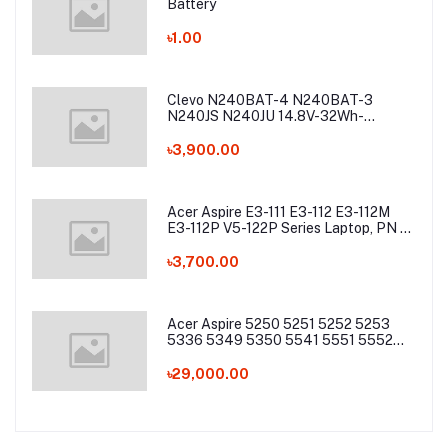
Battery
৳1.00
Clevo N240BAT-4 N240BAT-3
N240JS N240JU 14.8V-32Wh-
2200mAh Laptop Battery
৳3,900.00
Acer Aspire E3-111 E3-112 E3-112M
E3-112P V5-122P Series Laptop, PN -
AC13C34 Laptop Battery
৳3,700.00
Acer Aspire 5250 5251 5252 5253
5336 5349 5350 5541 5551 5552
5560 5733 5736 5741Z 5742 5744
5745 5749 5750 5755 5760 7251
৳29,000.00
7340 7551 7552 7560 7741 7750
7751 Series Laptop Battery