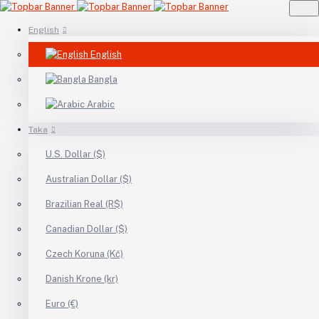
English
English
Bangla
Arabic
Taka
U.S. Dollar ($)
Australian Dollar ($)
Brazilian Real (R$)
Canadian Dollar ($)
Czech Koruna (Kč)
Danish Krone (kr)
Euro (€)