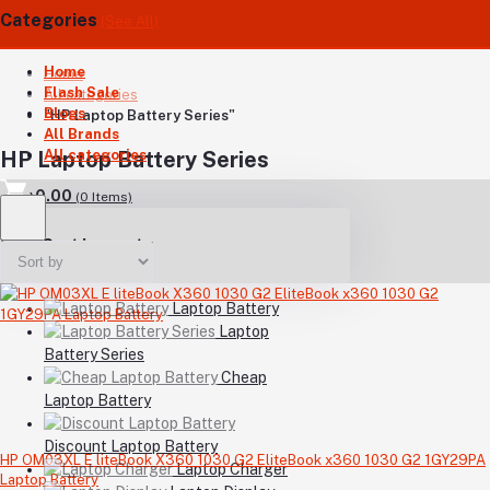
Categories
(See All)
Home
Home
Flash Sale
All categories
Blogs
"HP Laptop Battery Series"
All Brands
All categories
HP Laptop Battery Series
৳0.00
(
0
Items)
Your Cart is empty
Laptop Battery
Laptop
Battery Series
Cheap
Laptop Battery
Discount Laptop Battery
HP OM03XL E liteBook X360 1030 G2 EliteBook x360 1030 G2 1GY29PA
Laptop Charger
Laptop Battery