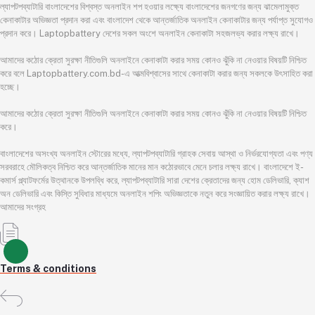
ল্যাপটপব্যাটারি বাংলাদেশের বিশ্বস্ত অনলাইন শপ হওয়ার লক্ষ্যে বাংলাদেশের জনগণের জন্য ঝামেলামুক্ত
কেনাকাটার অভিজ্ঞতা প্রদান করা এবং বাংলাদেশ থেকে আন্তর্জাতিক অনলাইন কেনাকাটার জন্য পর্যাপ্ত সুযোগও
প্রদান করে। Laptopbattery দেশের সকল অংশে অনলাইন কেনাকাটা সহজলভ্য করার লক্ষ্য রাখে।
আমাদের কঠোর ক্রেতা সুরক্ষা নীতিগুলি অনলাইনে কেনাকাটা করার সময় কোনও ঝুঁকি না নেওয়ার বিষয়টি নিশ্চিত
করে বলে Laptopbattery.com.bd-এ আত্মবিশ্বাসের সাথে কেনাকাটা করার জন্য সকলকে উৎসাহিত করা
হচ্ছে।
আমাদের কঠোর ক্রেতা সুরক্ষা নীতিগুলি অনলাইনে কেনাকাটা করার সময় কোনও ঝুঁকি না নেওয়ার বিষয়টি নিশ্চিত
করে।
বাংলাদেশের অসংখ্য অনলাইন স্টোরের মধ্যে, ল্যাপটপব্যাটারি গ্রাহক সেবায় আস্থা ও নির্ভরযোগ্যতা এবং পণ্য
সরবরাহে মৌলিকত্ব নিশ্চিত করে আন্তর্জাতিক মানের মান কঠোরভাবে মেনে চলার লক্ষ্য রাখে। বাংলাদেশে ই-
কমার্স প্ল্যাটফর্মের উত্থানকে উপলব্ধি করে, ল্যাপটপব্যাটারি সারা দেশের ক্রেতাদের জন্য হোম ডেলিভারি, ক্যাশ
অন ডেলিভারি এবং কিস্তি সুবিধার মাধ্যমে অনলাইন শপিং অভিজ্ঞতাকে নতুন করে সংজ্ঞায়িত করার লক্ষ্য রাখে।
আমাদের সংগ্রহ
Terms & conditions