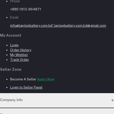
Phone
+880 1913-964871
Email
info@laptopbattery.com.bd' laptopbattery.com.bd@gmail.com
My Account
Login
Order History
My Wishlist
Track Order
Seller Zone
Become A Seller
Apply Now
Login to Seller Panel
Company Info
Why Buy From Us?