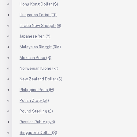
Hong Kong Dollar ($)
Hungarian Forint (Ft)
Israeli New Sheqel (₪)
Japanese Yen (¥)
Malaysian Ringgit (RM)
Mexican Peso ($)
Norwegian Krone (kr)
New Zealand Dollar ($)
Philippine Peso (₱)
Polish Zloty (zł)
Pound Sterling (£)
Russian Ruble (руб)
Singapore Dollar ($)