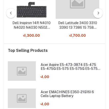
500
Dell Inspiron 14R N4010
Dell Latitude 3400 3310
De
0
N4020 N4030 N5020
3390 13 7386 15 7586
3
ard
N5030 M5030 1R28D
Inspiron 5482 5481
৳1,300.00
৳1,700.00
NSK-DJD01 Laptop
5588 Laptop Keyboard
Keyboard
Top Selling Products
Acer Aspire E5-473-3874 E5-475
E5-475G E5-575 E5-575G E5-575T
E5-575TG E5-774 E5-774G Laptop
Battery
৳1.00
Acer EMACHINES E350-21G16I 6
Cells Laptop Battery
৳1.00