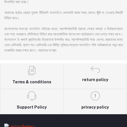
উৎসাহিত করা হচ্ছে।
আমাদের কঠোর ক্রেতা সুরক্ষা নীতিগুলি অনলাইনে কেনাকাটা করার সময় কোনও ঝুঁকি না নেওয়ার বিষয়টি
নিশ্চিত করে।
বাংলাদেশের অসংখ্য অনলাইন স্টোরের মধ্যে, ল্যাপটপব্যাটারি গ্রাহক সেবায় আস্থা ও নির্ভরযোগ্যতা
এবং পণ্য সরবরাহে মৌলিকত্ব নিশ্চিত করে আন্তর্জাতিক মানের মান কঠোরভাবে মেনে চলার লক্ষ্য রাখে।
বাংলাদেশে ই-কমার্স প্ল্যাটফর্মের উত্থানকে উপলব্ধি করে, ল্যাপটপব্যাটারি সারা দেশের ক্রেতাদের জন্য
হোম ডেলিভারি, ক্যাশ অন ডেলিভারি এবং কিস্তি সুবিধার মাধ্যমে অনলাইন শপিং অভিজ্ঞতাকে নতুন করে
সংজ্ঞায়িত করার লক্ষ্য রাখে। আমাদের সংগ্রহ
return policy
Terms & conditions
Support Policy
privacy policy