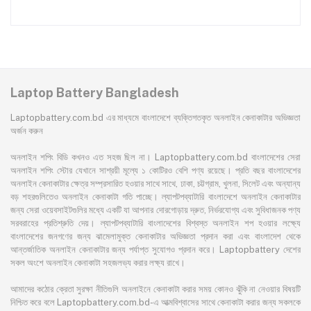
7751 Series Laptop Battery
Laptop Battery Bangladesh
Laptopbattery.com.bd এর মাধ্যমে বাংলাদেশে ব্যক্তিগতকৃত অনলাইন কেনাকাটার অভিজ্ঞতা
অর্জন করুন
অনলাইন শপিং বিডি কখনও এত সহজ ছিল না। Laptopbattery.com.bd বাংলাদেশের সেরা
অনলাইন শপিং স্টোর যেখানে সাশ্রয়ী মূল্যে ১ কোটিরও বেশি পণ্য রয়েছে। প্রতি বছর বাংলাদেশের
অনলাইন কেনাকাটার ক্ষেত্র সম্প্রসারিত হওয়ার সাথে সাথে, ঢাকা, চট্টগ্রাম, খুলনা, সিলেট এবং অন্যান্য
বড় শহরগুলিতেও অনলাইন কেনাকাটা গতি পাচ্ছে। ল্যাপটপব্যাটারি বাংলাদেশে অনলাইন কেনাকাটার
জন্য সেরা ওয়েবসাইটগুলির মধ্যে একটি যা আপনার দোরগোড়ায় দ্রুত, নির্ভরযোগ্য এবং সুবিধাজনক পণ্য
সরবরাহের প্রতিশ্রুতি দেয়। ল্যাপটপব্যাটারি বাংলাদেশের বিশ্বস্ত অনলাইন শপ হওয়ার লক্ষ্যে
বাংলাদেশের জনগণের জন্য ঝামেলামুক্ত কেনাকাটার অভিজ্ঞতা প্রদান করা এবং বাংলাদেশ থেকে
আন্তর্জাতিক অনলাইন কেনাকাটার জন্য পর্যাপ্ত সুযোগও প্রদান করে। Laptopbattery দেশের
সকল অংশে অনলাইন কেনাকাটা সহজলভ্য করার লক্ষ্য রাখে।
আমাদের কঠোর ক্রেতা সুরক্ষা নীতিগুলি অনলাইনে কেনাকাটা করার সময় কোনও ঝুঁকি না নেওয়ার বিষয়টি
নিশ্চিত করে বলে Laptopbattery.com.bd-এ আত্মবিশ্বাসের সাথে কেনাকাটা করার জন্য সকলকে