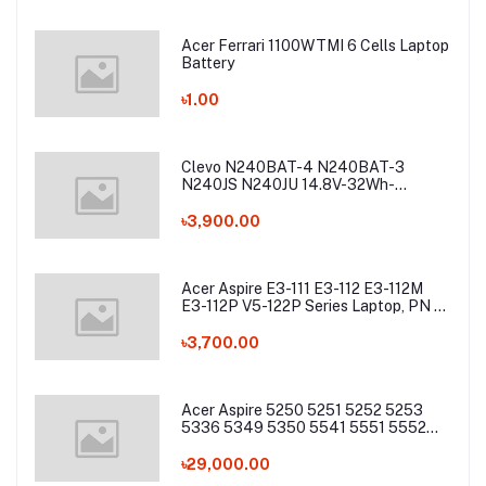
Acer Ferrari 1100WTMI 6 Cells Laptop
Battery
৳1.00
Clevo N240BAT-4 N240BAT-3
N240JS N240JU 14.8V-32Wh-
2200mAh Laptop Battery
৳3,900.00
Acer Aspire E3-111 E3-112 E3-112M
E3-112P V5-122P Series Laptop, PN -
AC13C34 Laptop Battery
৳3,700.00
Acer Aspire 5250 5251 5252 5253
5336 5349 5350 5541 5551 5552
5560 5733 5736 5741Z 5742 5744
5745 5749 5750 5755 5760 7251
৳29,000.00
7340 7551 7552 7560 7741 7750