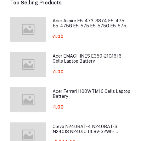
Top Selling Products
Acer Aspire E5-473-3874 E5-475
E5-475G E5-575 E5-575G E5-575T
E5-575TG E5-774 E5-774G Laptop
Battery
৳1.00
Acer EMACHINES E350-21G16I 6
Cells Laptop Battery
৳1.00
Acer Ferrari 1100WTMI 6 Cells Laptop
Battery
৳1.00
Clevo N240BAT-4 N240BAT-3
N240JS N240JU 14.8V-32Wh-
2200mAh Laptop Battery