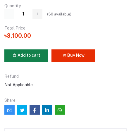
Quantity
(
30
available)
Total Price
৳3,100.00
Add to cart
Buy Now
Refund
Not Applicable
Share