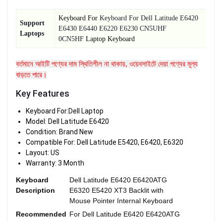
Keyboard For
Keyboard For Dell Latitude E6420
Support
E6430 E6440 E6220 E6230 CN5UHF
Laptops
0CN5HF
Laptop Keyboard
বর্তমানে আইটি পণ্যের দাম স্থিতিশীল না থাকায়, ওয়েবসাইটে দেয়া পণ্যের মূল্য
বাড়তে পারে।
Key Features
Keyboard For:Dell Laptop
Model: Dell Latitude E6420
Condition: Brand New
Compatible For: Dell Latitude E5420, E6420, E6320
Layout: US
Warranty: 3 Month
Keyboard
Dell Latitude E6420 E6420ATG
Description
E6320 E5420 XT3 Backlit with
Mouse Pointer Internal Keyboard
Recommended
For Dell Latitude E6420 E6420ATG