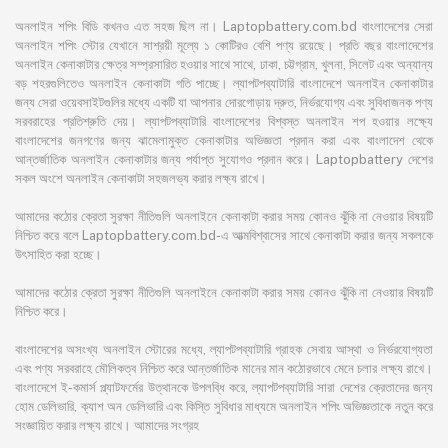
অনলাইন শপিং বিডি কখনও এত সহজ ছিল না। Laptopbattery.com.bd বাংলাদেশের সেরা
অনলাইন শপিং স্টোর যেখানে সাশ্রয়ী মূল্যে ১ কোটিরও বেশি পণ্য রয়েছে। প্রতি বছর বাংলাদেশের
অনলাইন কেনাকাটার ক্ষেত্র সম্প্রসারিত হওয়ার সাথে সাথে, ঢাকা, চট্টগ্রাম, খুলনা, সিলেট এবং অন্যান্য
বড় শহরগুলিতেও অনলাইন কেনাকাটা গতি পাচ্ছে। ল্যাপটপব্যাটারি বাংলাদেশে অনলাইন কেনাকাটার
জন্য সেরা ওয়েবসাইটগুলির মধ্যে একটি যা আপনার দোরগোড়ায় দ্রুত, নির্ভরযোগ্য এবং সুবিধাজনক পণ্য
সরবরাহের প্রতিশ্রুতি দেয়। ল্যাপটপব্যাটারি বাংলাদেশের বিশ্বস্ত অনলাইন শপ হওয়ার লক্ষ্যে
বাংলাদেশের জনগণের জন্য ঝামেলামুক্ত কেনাকাটার অভিজ্ঞতা প্রদান করা এবং বাংলাদেশ থেকে
আন্তর্জাতিক অনলাইন কেনাকাটার জন্য পর্যাপ্ত সুযোগও প্রদান করে। Laptopbattery দেশের
সকল অংশে অনলাইন কেনাকাটা সহজলভ্য করার লক্ষ্য রাখে।
আমাদের কঠোর ক্রেতা সুরক্ষা নীতিগুলি অনলাইনে কেনাকাটা করার সময় কোনও ঝুঁকি না নেওয়ার বিষয়টি
নিশ্চিত করে বলে Laptopbattery.com.bd-এ আত্মবিশ্বাসের সাথে কেনাকাটা করার জন্য সকলকে
উৎসাহিত করা হচ্ছে।
আমাদের কঠোর ক্রেতা সুরক্ষা নীতিগুলি অনলাইনে কেনাকাটা করার সময় কোনও ঝুঁকি না নেওয়ার বিষয়টি
নিশ্চিত করে।
বাংলাদেশের অসংখ্য অনলাইন স্টোরের মধ্যে, ল্যাপটপব্যাটারি গ্রাহক সেবায় আস্থা ও নির্ভরযোগ্যতা
এবং পণ্য সরবরাহে মৌলিকত্ব নিশ্চিত করে আন্তর্জাতিক মানের মান কঠোরভাবে মেনে চলার লক্ষ্য রাখে।
বাংলাদেশে ই-কমার্স প্ল্যাটফর্মের উত্থানকে উপলব্ধি করে, ল্যাপটপব্যাটারি সারা দেশের ক্রেতাদের জন্য
হোম ডেলিভারি, ক্যাশ অন ডেলিভারি এবং কিস্তি সুবিধার মাধ্যমে অনলাইন শপিং অভিজ্ঞতাকে নতুন করে
সংজ্ঞায়িত করার লক্ষ্য রাখে। আমাদের সংগ্রহ