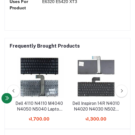
Uses For
E6320 E5420 XT3
Product
Frequently Brought Products
1
Dell 4110 N4110 M4040
Dell Inspiron 14R N4010
De
52
N4050 N5040 Laptop
N4020 N4030 N5020
3
rd
Keyboard
N5030 M5030 1R28D
৳1,700.00
৳1,300.00
NSK-DJD01 Laptop
Keyboard