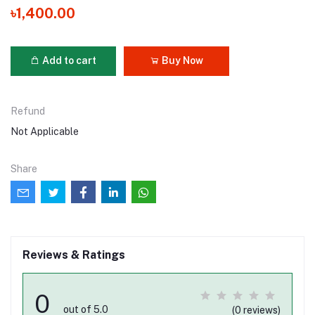
৳1,400.00
Add to cart
Buy Now
Refund
Not Applicable
Share
Reviews & Ratings
0
out of 5.0
(0 reviews)