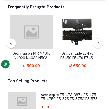
Frequently Brought Products
420
Dell Inspiron 14R N4010
Dell Latitude E7470
D
40
N4020 N4030 N5020
E5450 E5470 E7450
1
N5030 M5030 M4010R
7480 7490 5480 5488
PP
৳1,500.00
৳2,650.00
Laptop Keyboard
Laptop Keyboard
Top Selling Products
Acer Aspire E5-473-3874 E5-475
E5-475G E5-575 E5-575G E5-575T
E5-575TG E5-774 E5-774G Laptop
Battery
৳1.00