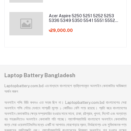
Acer Aspire 5250 5251 5252 5253
5336 5349 5350 5541 5551 5552
5560 5733 5736 5741Z 5742 5744
5745 5749 5750 5755 5760 7251
৳29,000.00
7340 7551 7552 7560 7741 7750
7751 Series Laptop Battery
Laptop Battery Bangladesh
Laptopbattery.com.bd এর মাধ্যমে বাংলাদেশে ব্যক্তিগতকৃত অনলাইন কেনাকাটার অভিজ্ঞতা
অর্জন করুন
অনলাইন শপিং বিডি কখনও এত সহজ ছিল না। Laptopbattery.com.bd বাংলাদেশের সেরা
অনলাইন শপিং স্টোর যেখানে সাশ্রয়ী মূল্যে ১ কোটিরও বেশি পণ্য রয়েছে। প্রতি বছর বাংলাদেশের
অনলাইন কেনাকাটার ক্ষেত্র সম্প্রসারিত হওয়ার সাথে সাথে, ঢাকা, চট্টগ্রাম, খুলনা, সিলেট এবং অন্যান্য
বড় শহরগুলিতেও অনলাইন কেনাকাটা গতি পাচ্ছে। ল্যাপটপব্যাটারি বাংলাদেশে অনলাইন কেনাকাটার
জন্য সেরা ওয়েবসাইটগুলির মধ্যে একটি যা আপনার দোরগোড়ায় দ্রুত, নির্ভরযোগ্য এবং সুবিধাজনক পণ্য
সরবরাহের প্রতিশ্রুতি দেয়। ল্যাপটপব্যাটারি বাংলাদেশের বিশ্বস্ত অনলাইন শপ হওয়ার লক্ষ্যে