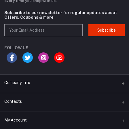
every time you shop with us.
Subscribe to our newsletter for regular updates about
Offers, Coupons & more
Subscribe
FOLLOW US
Company Info
Why Buy From Us?
Contacts
Product Warranty
Address
My Account
Privacy Policy
134/3(1st Floor), West Agargaon, (GTCL), (60 Feet Road) Dhaka,