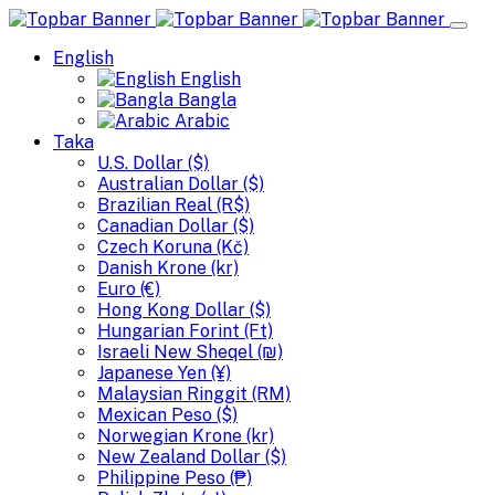
English
English
Bangla
Arabic
Taka
U.S. Dollar ($)
Australian Dollar ($)
Brazilian Real (R$)
Canadian Dollar ($)
Czech Koruna (Kč)
Danish Krone (kr)
Euro (€)
Hong Kong Dollar ($)
Hungarian Forint (Ft)
Israeli New Sheqel (₪)
Japanese Yen (¥)
Malaysian Ringgit (RM)
Mexican Peso ($)
Norwegian Krone (kr)
New Zealand Dollar ($)
Philippine Peso (₱)