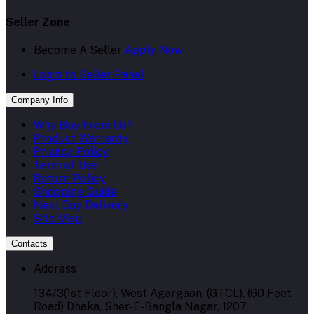
Seller Zone
Become A Seller
Apply Now
Login to Seller Panel
Company Info
Why Buy From Us?
Product Warranty
Privacy Policy
Term of Use
Return Policy
Shopping Guide
Next Day Delivery
Site Map
Contacts
Address
134/3(1st Floor), West Agargaon, (GTCL), (60 Feet
Road) Dhaka, Sher-E-Bangla Nagar, 1207