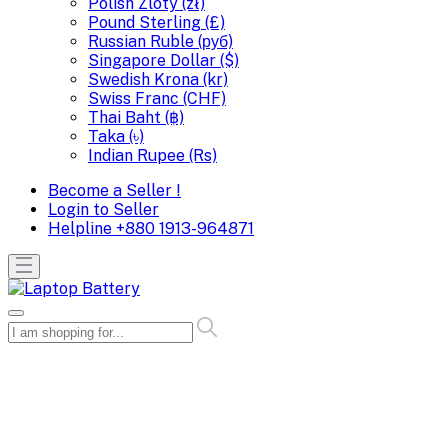
Polish Zloty (zł)
Pound Sterling (£)
Russian Ruble (руб)
Singapore Dollar ($)
Swedish Krona (kr)
Swiss Franc (CHF)
Thai Baht (฿)
Taka (৳)
Indian Rupee (Rs)
Become a Seller !
Login to Seller
Helpline
+880 1913-964871