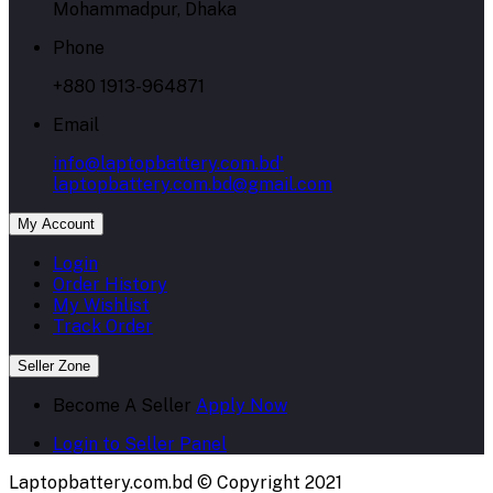
Mohammadpur, Dhaka
Phone
+880 1913-964871
Email
info@laptopbattery.com.bd'
laptopbattery.com.bd@gmail.com
My Account
Login
Order History
My Wishlist
Track Order
Seller Zone
Become A Seller
Apply Now
Login to Seller Panel
Laptopbattery.com.bd © Copyright 2021