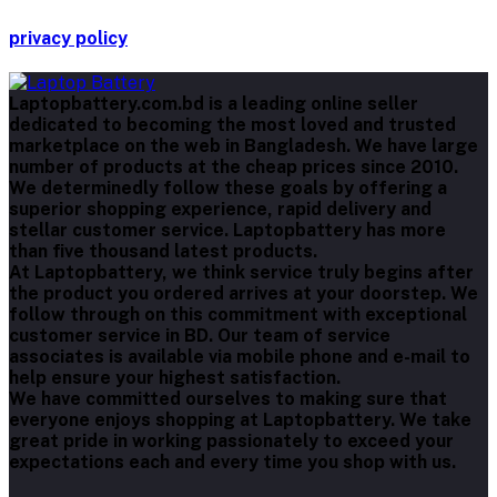
privacy policy
Laptopbattery.com.bd is a leading online seller
dedicated to becoming the most loved and trusted
marketplace on the web in Bangladesh. We have large
number of products at the cheap prices since 2010.
We determinedly follow these goals by offering a
superior shopping experience, rapid delivery and
stellar customer service. Laptopbattery has more
than five thousand latest products.
At Laptopbattery, we think service truly begins after
the product you ordered arrives at your doorstep. We
follow through on this commitment with exceptional
customer service in BD. Our team of service
associates is available via mobile phone and e-mail to
help ensure your highest satisfaction.
We have committed ourselves to making sure that
everyone enjoys shopping at Laptopbattery. We take
great pride in working passionately to exceed your
expectations each and every time you shop with us.