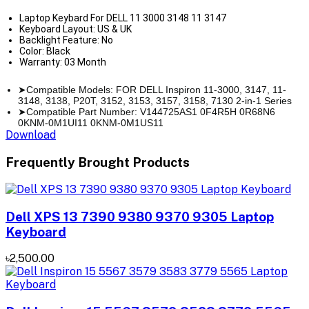
Laptop Keybard For DELL 11 3000 3148 11 3147
Keyboard Layout: US & UK
Backlight Feature: No
Color: Black
Warranty: 03 Month
➤Compatible Models: FOR DELL Inspiron 11-3000, 3147, 11-
3148, 3138, P20T, 3152, 3153, 3157, 3158, 7130 2-in-1 Series
➤Compatible Part Number: V144725AS1 0F4R5H 0R68N6
0KNM-0M1UI11 0KNM-0M1US11
Download
Frequently Brought Products
Dell XPS 13 7390 9380 9370 9305 Laptop
Keyboard
৳2,500.00