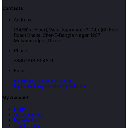
Contacts
Address
134/3(1st Floor), West Agargaon, (GTCL), (60 Feet
Road) Dhaka, Sher-E-Bangla Nagar, 1207
Mohammadpur, Dhaka
Phone
+880 1913-964871
Email
info@laptopbattery.com.bd'
laptopbattery.com.bd@gmail.com
My Account
Login
Order History
My Wishlist
Track Order