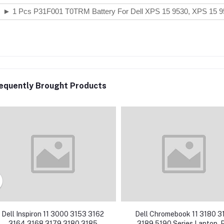
► 1 Pcs P31F001 T0TRM Battery For Dell XPS 15 9530, XPS 15 953
equently Brought Products
Dell Inspiron 11 3000 3153 3162
Dell Chromebook 11 3180 3
3164 3168 3179 3180 3185
3189 5190 Series Laptop, 