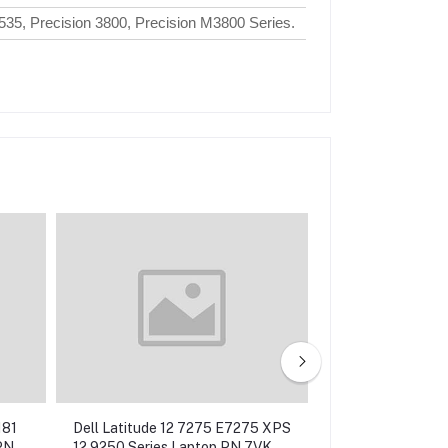
5, Precision 3800, Precision M3800 Series.
181
Dell Latitude 12 7275 E7275 XPS
Dell Precision 
PN
12 9250 Series Laptop PN 7VKV9
7740 Series P