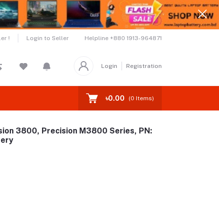
Helpline
+880 1913-964871
er !
Login to Seller
Login
Registration
৳0.00
(
0
Items)
sion 3800, Precision M3800 Series, PN:
tery