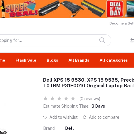
Become a Sell
me
Flash Sale
Blogs
All Brands
All categories
Dell XPS 15 9530, XPS 15 9535, Preci
T0TRM P31F0010 Original Laptop Bat
(0 reviews)
Estimate Shipping Time:
3 Days
Add to wishlist
Add to compare
Brand
Dell