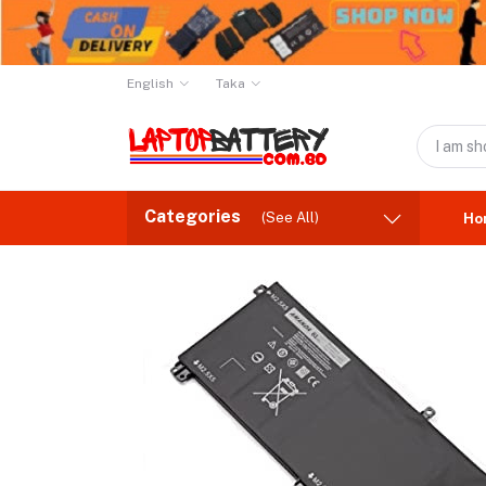
English
Taka
Categories
(See All)
Ho