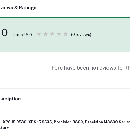
views & Ratings
0
(0 reviews)
out of 5.0
There have been no reviews for th
scription
ll XPS 15 9530, XPS 15 9535, Precision 3800, Precision M3800 Seri
ttery