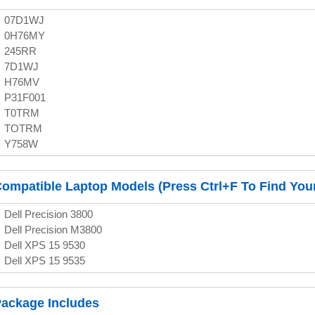
07D1WJ
0H76MY
245RR
7D1WJ
H76MV
P31F001
T0TRM
TOTRM
Y758W
ompatible Laptop Models (Press Ctrl+F To Find You
Dell Precision 3800
Dell Precision M3800
Dell XPS 15 9530
Dell XPS 15 9535
ackage Includes