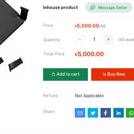
Inhouse product
Message Seller
Price
৳5,000.00
/50
(
50
avail
Quantity
৳5,000.00
Total Price
Add to cart
Buy Now
Refund
Not Applicable
Share