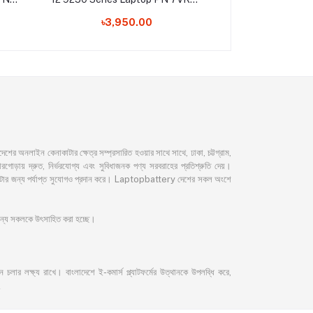
ery
07VKV9 Laptop Battery
Laptop 
৳3,950.00
৳5,80
নলাইন কেনাকাটার ক্ষেত্র সম্প্রসারিত হওয়ার সাথে সাথে, ঢাকা, চট্টগ্রাম,
ড়ায় দ্রুত, নির্ভরযোগ্য এবং সুবিধাজনক পণ্য সরবরাহের প্রতিশ্রুতি দেয়।
েনাকাটার জন্য পর্যাপ্ত সুযোগও প্রদান করে। Laptopbattery দেশের সকল অংশে
 জন্য সকলকে উৎসাহিত করা হচ্ছে।
লার লক্ষ্য রাখে। বাংলাদেশে ই-কমার্স প্ল্যাটফর্মের উত্থানকে উপলব্ধি করে,