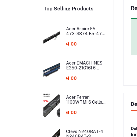
Re
Top Selling Products
Acer Aspire E5-
473-3874 E5-475
E5-475G E5-575
E5-575G E5-575T
৳1.00
E5-575TG E5-774
E5-774G Laptop
Battery
Acer EMACHINES
E350-21G16I 6
Cells Laptop
Battery
৳1.00
Acer Ferrari
1100WTMI 6 Cells
De
Laptop Battery
৳1.00
De
Clevo N240BAT-4
Ba
N240BAT-3