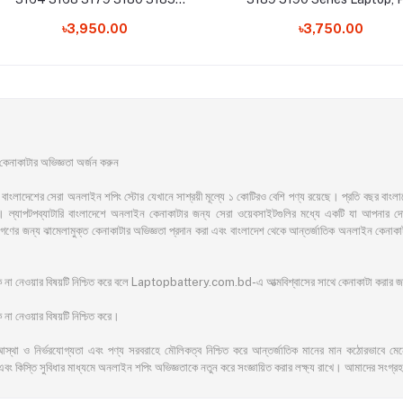
Series Laptop, PN: OJV6J 0JV6J
51KD7 051KD7 Laptop Batt
৳3,950.00
৳3,750.00
00JV6J Laptop Battery
াকাটার অভিজ্ঞতা অর্জন করুন
সেরা অনলাইন শপিং স্টোর যেখানে সাশ্রয়ী মূল্যে ১ কোটিরও বেশি পণ্য রয়েছে। প্রতি বছর বাংলাদেশের অ
ল্যাপটপব্যাটারি বাংলাদেশে অনলাইন কেনাকাটার জন্য সেরা ওয়েবসাইটগুলির মধ্যে একটি যা আপনার দোরগো
ের জনগণের জন্য ঝামেলামুক্ত কেনাকাটার অভিজ্ঞতা প্রদান করা এবং বাংলাদেশ থেকে আন্তর্জাতিক অনলাইন ক
ঁকি না নেওয়ার বিষয়টি নিশ্চিত করে বলে Laptopbattery.com.bd-এ আত্মবিশ্বাসের সাথে কেনাকাটা করার
না নেওয়ার বিষয়টি নিশ্চিত করে।
আস্থা ও নির্ভরযোগ্যতা এবং পণ্য সরবরাহে মৌলিকত্ব নিশ্চিত করে আন্তর্জাতিক মানের মান কঠোরভাবে মেনে চ
এবং কিস্তি সুবিধার মাধ্যমে অনলাইন শপিং অভিজ্ঞতাকে নতুন করে সংজ্ঞায়িত করার লক্ষ্য রাখে। আমাদের সংগ্রহ