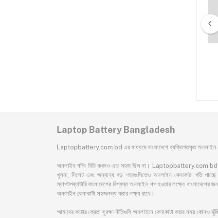
deaPad 320 Series
Lenovo IdeaPad U350 U350
ptop Battery
20028 U350 2963 U350W
57Y6265 57Y6352 L09C4P01
৳5,700.00
৳3,200.00
L09C4P1 L09N8P01 Laptop
Battery
Laptop Battery Bangladesh
Laptopbattery.com.bd এর মাধ্যমে বাংলাদেশে ব্যক্তিগতকৃত অনলাইন কেন
অনলাইন শপিং বিডি কখনও এত সহজ ছিল না। Laptopbattery.com.bd বাংলাদেশের 
খুলনা, সিলেট এবং অন্যান্য বড় শহরগুলিতেও অনলাইন কেনাকাটা গতি পাচ্ছে। 
ল্যাপটপব্যাটারি বাংলাদেশের বিশ্বস্ত অনলাইন শপ হওয়ার লক্ষ্যে বাংলাদেশ
অনলাইন কেনাকাটা সহজলভ্য করার লক্ষ্য রাখে।
আমাদের কঠোর ক্রেতা সুরক্ষা নীতিগুলি অনলাইনে কেনাকাটা করার সময় কোনও ঝু