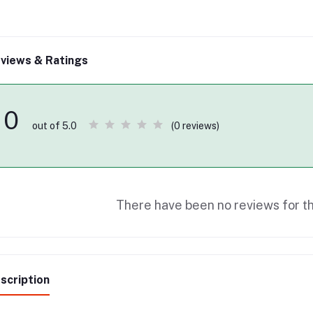
views & Ratings
0
(0 reviews)
out of 5.0
There have been no reviews for th
scription