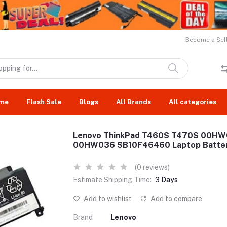
Become a Sell
me
Flash Sale
Blogs
All Brands
All categories
Lenovo ThinkPad T460S T470S 00H
00HW036 SB10F46460 Laptop Batte
(0 reviews)
Estimate Shipping Time:
3 Days
Add to wishlist
Add to compare
Brand
Lenovo