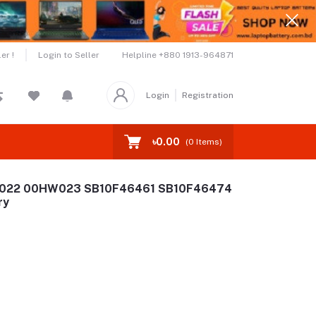
Helpline
+880 1913-964871
er !
Login to Seller
Login
Registration
৳0.00
(
0
Items)
W022 00HW023 SB10F46461 SB10F46474
ry