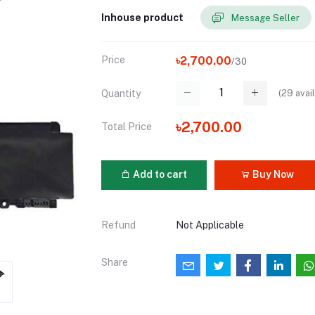
Inhouse product
Message Seller
Price
৳2,700.00
/30
(
29
avail
Quantity
৳2,700.00
Total Price
Add to cart
Buy Now
Refund
Not Applicable
Share