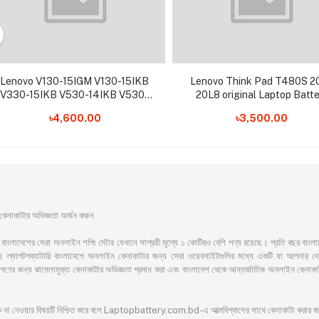
Lenovo V130-15IGM V130-15IKB
Lenovo Think Pad T480S 2
V330-15IKB V530-14IKB V530-
20L8 original Laptop Batte
15IKB L17L2PB4 L17M2PB4
৳4,600.00
৳3,500.00
L17L2PB3 Laptop Battery
াকাটার অভিজ্ঞতা অর্জন করুন
সেরা অনলাইন শপিং স্টোর যেখানে সাশ্রয়ী মূল্যে ১ কোটিরও বেশি পণ্য রয়েছে। প্রতি বছর বাংলাদেশের অ
ল্যাপটপব্যাটারি বাংলাদেশে অনলাইন কেনাকাটার জন্য সেরা ওয়েবসাইটগুলির মধ্যে একটি যা আপনার দোরগো
ের জনগণের জন্য ঝামেলামুক্ত কেনাকাটার অভিজ্ঞতা প্রদান করা এবং বাংলাদেশ থেকে আন্তর্জাতিক অনলাইন ক
ঁকি না নেওয়ার বিষয়টি নিশ্চিত করে বলে Laptopbattery.com.bd-এ আত্মবিশ্বাসের সাথে কেনাকাটা করার