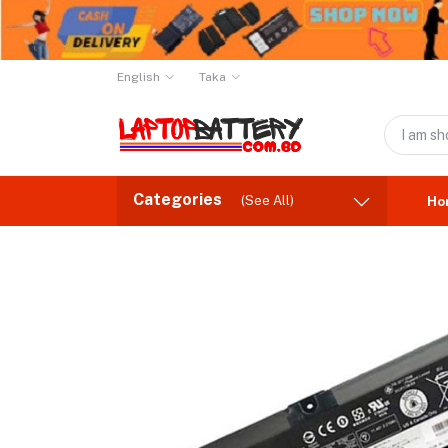
English
Taka
Categories
(See All)
Ho