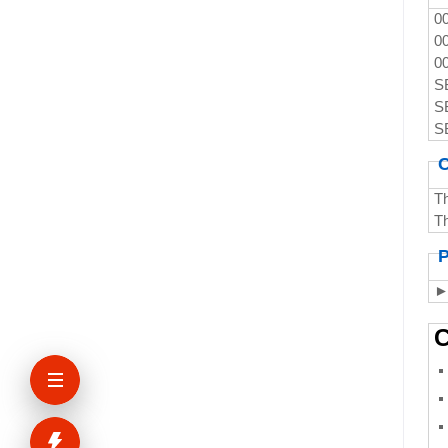
0
0
0
S
S
S
C
T
T
P
►
C