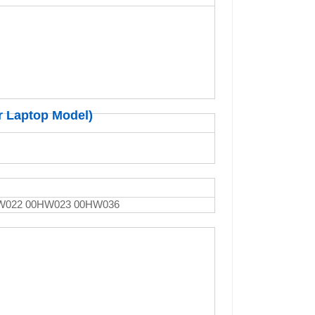
r Laptop Model)
00HW022 00HW023 00HW036