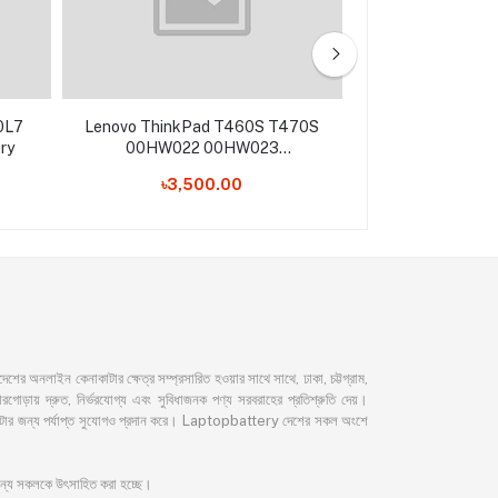
0L7
Lenovo ThinkPad T460S T470S
Lenovo B40-30 
ry
00HW022 00HW023
Batt
SB10F46461 SB10F46474
৳3,500.00
৳3,80
00HW036 SB10F46460 Original
Laptop Battery
নলাইন কেনাকাটার ক্ষেত্র সম্প্রসারিত হওয়ার সাথে সাথে, ঢাকা, চট্টগ্রাম,
ড়ায় দ্রুত, নির্ভরযোগ্য এবং সুবিধাজনক পণ্য সরবরাহের প্রতিশ্রুতি দেয়।
েনাকাটার জন্য পর্যাপ্ত সুযোগও প্রদান করে। Laptopbattery দেশের সকল অংশে
 জন্য সকলকে উৎসাহিত করা হচ্ছে।