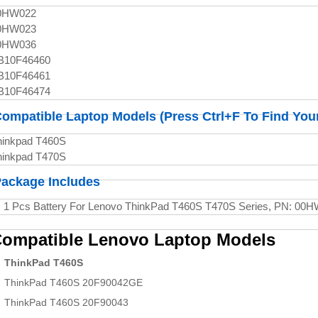
0HW022
0HW023
0HW036
B10F46460
B10F46461
B10F46474
ompatible Laptop Models (Press Ctrl+F To Find You
hinkpad T460S
hinkpad T470S
ackage Includes
 1 Pcs Battery For Lenovo ThinkPad T460S T470S Series, PN: 
ompatible Lenovo Laptop Models
ThinkPad T460S
ThinkPad T460S 20F90042GE
ThinkPad T460S 20F90043