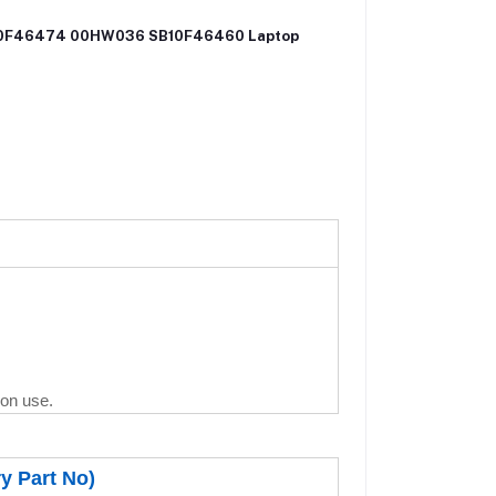
10F46474 00HW036 SB10F46460 Laptop
on use.
y Part No)