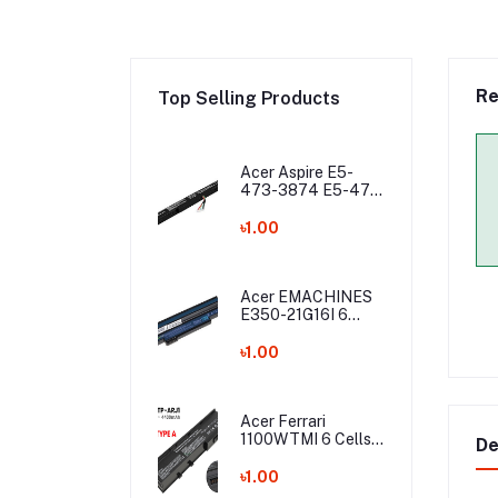
Re
Top Selling Products
Acer Aspire E5-
473-3874 E5-475
E5-475G E5-575
E5-575G E5-575T
৳1.00
E5-575TG E5-774
E5-774G Laptop
Battery
Acer EMACHINES
E350-21G16I 6
Cells Laptop
Battery
৳1.00
Acer Ferrari
1100WTMI 6 Cells
De
Laptop Battery
৳1.00