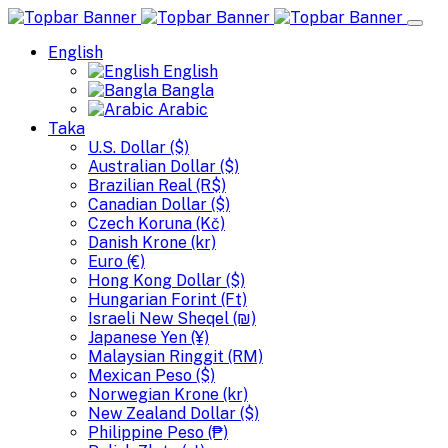
English
English
Bangla
Arabic
Taka
U.S. Dollar ($)
Australian Dollar ($)
Brazilian Real (R$)
Canadian Dollar ($)
Czech Koruna (Kč)
Danish Krone (kr)
Euro (€)
Hong Kong Dollar ($)
Hungarian Forint (Ft)
Israeli New Sheqel (₪)
Japanese Yen (¥)
Malaysian Ringgit (RM)
Mexican Peso ($)
Norwegian Krone (kr)
New Zealand Dollar ($)
Philippine Peso (₱)