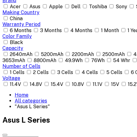
Brand
Acer
Asus
Apple
Dell
Toshiba
Sony
Making Country
China
Warranty Period
6 Months
3 Months
4 Months
1 Month
1 Ye
Color Family
Black
Capacity
2640mAh
5200mAh
2200mAh
2500mAh
4
3653mAh
8800mAh
49.9Wh
76Wh
54 Whr
Number of Cells
1 Cells
2 Cells
3 Cells
4 Cells
5 Cells
6 
Voltage
11.4V
14.8V
15.4V
10.8V
11.1V
15V
15.
Home
All categories
"Asus L Series"
Asus L Series