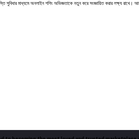
স্তি সুবিধার মাধ্যমে অনলাইন শপিং অভিজ্ঞতাকে নতুন করে সংজ্ঞায়িত করার লক্ষ্য রাখে। আ
ated to becoming the most loved and trusted marketplace