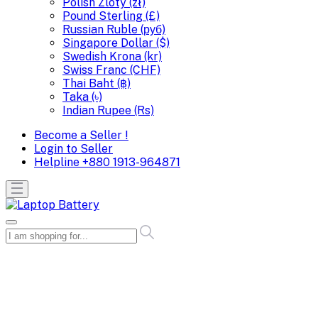
Polish Zloty (zł)
Pound Sterling (£)
Russian Ruble (руб)
Singapore Dollar ($)
Swedish Krona (kr)
Swiss Franc (CHF)
Thai Baht (฿)
Taka (৳)
Indian Rupee (Rs)
Become a Seller !
Login to Seller
Helpline
+880 1913-964871