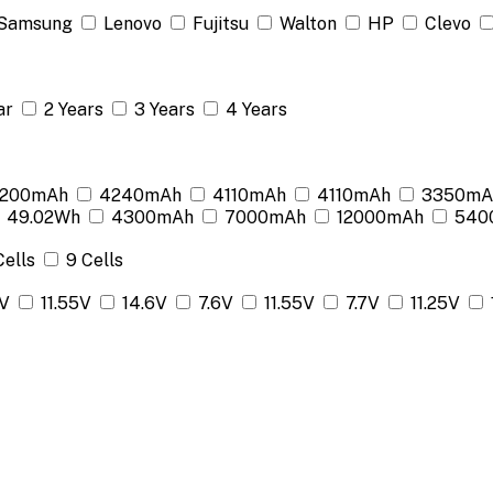
Samsung
Lenovo
Fujitsu
Walton
HP
Clevo
ar
2 Years
3 Years
4 Years
200mAh
4240mAh
4110mAh
4110mAh
3350mA
49.02Wh
4300mAh
7000mAh
12000mAh
540
Cells
9 Cells
2V
11.55V
14.6V
7.6V
11.55V
7.7V
11.25V