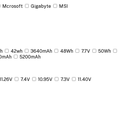
Mcrosoft
Gigabyte
MSI
h
42wh
3640mAh
48Wh
7.7V
50Wh
0mAh
5200mAh
11.26V
7.4V
10.95V
7.3V
11.40V